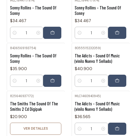
MLC1844717974
|
MLC1844717974
|
Sonny Rollins - The Sound Of
Sonny Rollins - The Sound Of
Sonny
Sonny
$34.467
$34.467
Cantidad
Cantidad
8436569193754
|
8055515232059
|
Sonny Rollins - The Sound Of
The Adicts - Sound Of Music
Sonny
(vinilo Nuevo Y Sellado)
$35.900
$40.900
Cantidad
Cantidad
825646937172
|
MLC1460940945
|
Agotado
The Smiths The Sound Of The
The Adicts - Sound Of Music
Smiths 2 Cd Digipak
(vinilo Nuevo Y Sellado)
$20.900
$36.565
VER DETALLES
Cantidad