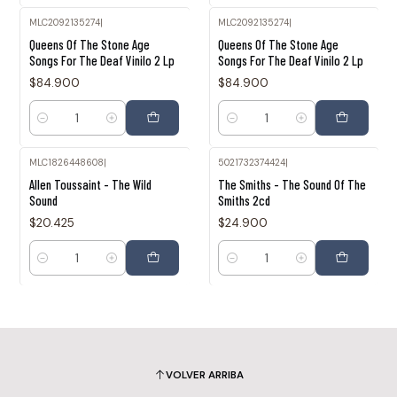
MLC2092135274
|
MLC2092135274
|
Queens Of The Stone Age
Queens Of The Stone Age
Songs For The Deaf Vinilo 2 Lp
Songs For The Deaf Vinilo 2 Lp
$84.900
$84.900
Cantidad
Cantidad
MLC1826448608
|
5021732374424
|
Allen Toussaint - The Wild
The Smiths - The Sound Of The
Sound
Smiths 2cd
$20.425
$24.900
Cantidad
Cantidad
VOLVER ARRIBA