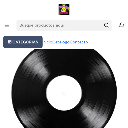
Este es el texto del slide
Leer más
Inicio
The Future Sound Of London - Isdn
CATEGORÍAS
Inicio
Catálogo
Contacto