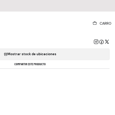
|
CARRO
The Cure - Acoustic Hits
GREGAR AL CARRO
COMPRAR AHORA
Mostrar stock de ubicaciones
COMPARTIR ESTE PRODUCTO