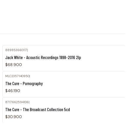
889853660117
|
Jack White - Acoustic Recordings 1998-2016 2lp
$68.900
MLC2357140950
|
The Cure - Pornography
$46.190
8717662594106
|
Agotado
The Cure - The Broadcast Collection 5cd
$30.900