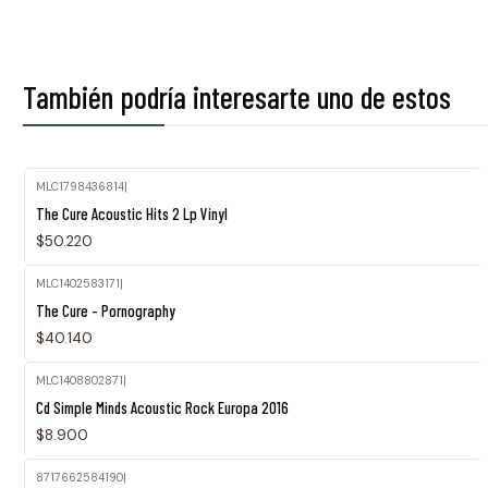
También podría interesarte uno de estos
MLC1798436814
|
The Cure Acoustic Hits 2 Lp Vinyl
$50.220
MLC1402583171
|
The Cure - Pornography
$40.140
MLC1408802871
|
Agotado
Cd Simple Minds Acoustic Rock Europa 2016
$8.900
8717662584190
|