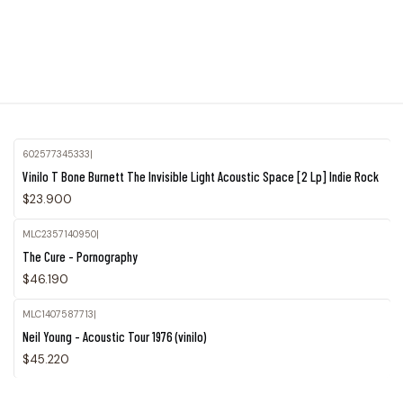
602577345333
|
Vinilo T Bone Burnett The Invisible Light Acoustic Space [2 Lp] Indie Rock
$23.900
MLC2357140950
|
The Cure - Pornography
$46.190
MLC1407587713
|
Neil Young - Acoustic Tour 1976 (vinilo)
$45.220