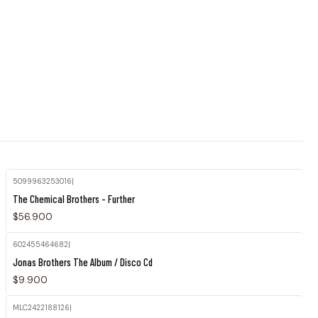
5099963253016
|
The Chemical Brothers - Further
$56.900
602455464682
|
Agotado
Jonas Brothers The Album / Disco Cd
$9.900
MLC2422188126
|