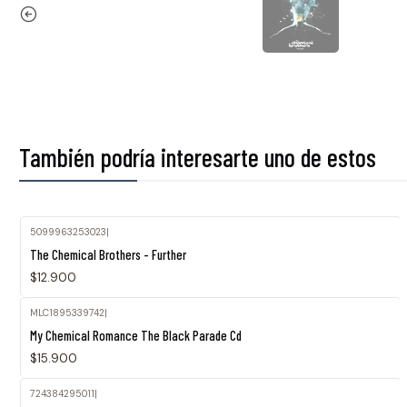
También podría interesarte uno de estos
5099963253023
|
The Chemical Brothers - Further
$12.900
MLC1895339742
|
Agotado
My Chemical Romance The Black Parade Cd
$15.900
724384295011
|