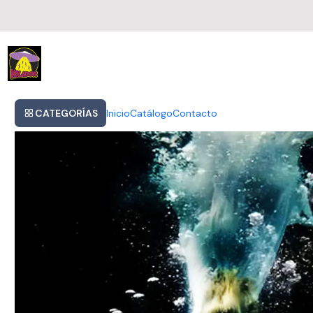
Inicio
The Chemical Brothers - Further Cd+dvd
CATEGORÍAS
Inicio
Catálogo
Contacto