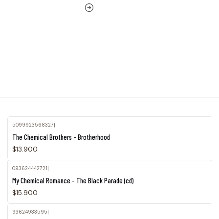
5099923568327
|
The Chemical Brothers - Brotherhood
$13.900
093624442721
|
Agotado
My Chemical Romance - The Black Parade (cd)
$15.900
93624933595
|