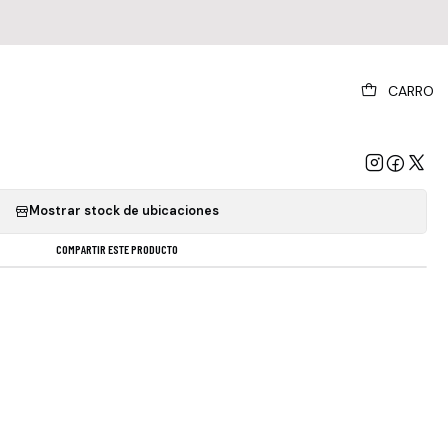
|
CARRO
mical Brothers - Further Cd+dvd
GREGAR AL CARRO
COMPRAR AHORA
Mostrar stock de ubicaciones
COMPARTIR ESTE PRODUCTO