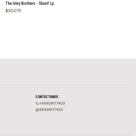
The Isley Brothers - Shout! Lp
$30.075
CONTÁCTANOS
+56928177423
56928177423