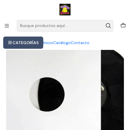
Este es el texto del slide
Leer más
Inicio
The Bossa Tres - The Bossa Tres
CATEGORÍAS
Inicio
Catálogo
Contacto