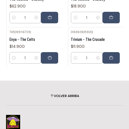
$62.900
$18.900
Cantidad
Cantidad
745099116729
|
016861805920
|
Enya - The Celts
Trivium - The Crusade
$14.900
$11.900
Cantidad
Cantidad
VOLVER ARRIBA