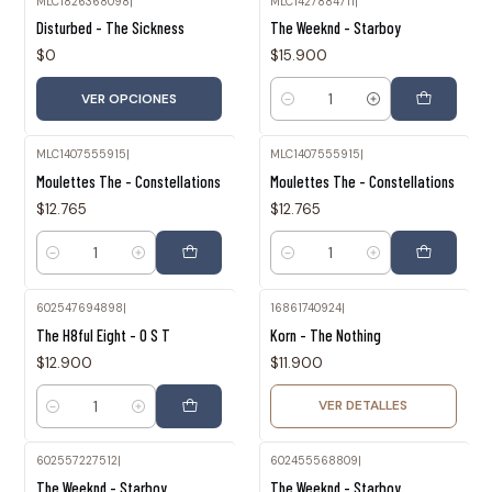
MLC1826368098
|
MLC1427884711
|
Disturbed - The Sickness
The Weeknd - Starboy
$0
$15.900
VER OPCIONES
Cantidad
MLC1407555915
|
MLC1407555915
|
Moulettes The - Constellations
Moulettes The - Constellations
$12.765
$12.765
Cantidad
Cantidad
602547694898
|
16861740924
|
Agotado
The H8ful Eight - O S T
Korn - The Nothing
$12.900
$11.900
VER DETALLES
Cantidad
602557227512
|
602455568809
|
The Weeknd - Starboy
The Weeknd - Starboy