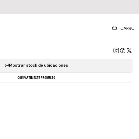
|
CARRO
 Songs For A Nervous Planet Cd Rock 2024
GREGAR AL CARRO
COMPRAR AHORA
Mostrar stock de ubicaciones
COMPARTIR ESTE PRODUCTO