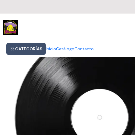
Inicio
Tears For Fears Songs For A Nervous Planet Cd Rock 2024
CATEGORÍAS
Inicio
Catálogo
Contacto