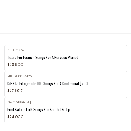
888072652101
|
Tears For Fears - Songs For A Nervous Planet
$26.900
MLC1408865425
|
Cd: Ella Fitzgerald: 100 Songs For A Centennial [4 Cd
$20.900
7427251064620
|
Fred Katz - Folk Songs For Far Out Fo Lp
$24.900