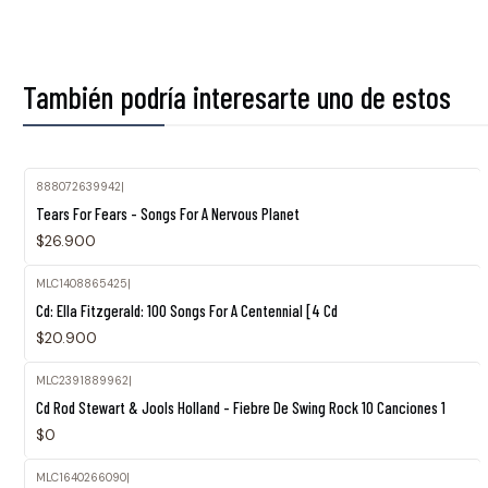
También podría interesarte uno de estos
888072639942
|
Tears For Fears - Songs For A Nervous Planet
$26.900
MLC1408865425
|
Cd: Ella Fitzgerald: 100 Songs For A Centennial [4 Cd
$20.900
MLC2391889962
|
Agotado
Cd Rod Stewart & Jools Holland - Fiebre De Swing Rock 10 Canciones 1
$0
MLC1640266090
|