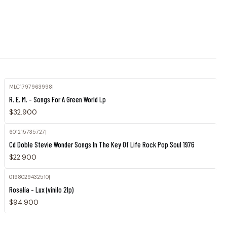
MLC1797963998
|
R. E. M. - Songs For A Green World Lp
$32.900
601215735727
|
Cd Doble Stevie Wonder Songs In The Key Of Life Rock Pop Soul 1976
$22.900
0198029432510
|
Rosalía - Lux (vinilo 2lp)
$94.900