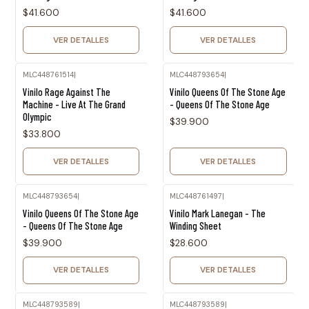
$41.600
$41.600
VER DETALLES
VER DETALLES
MLC448761514
|
MLC448793654
|
Agotado
Agotado
Vinilo Rage Against The
Vinilo Queens Of The Stone Age
Machine - Live At The Grand
- Queens Of The Stone Age
Olympic
$39.900
$33.800
VER DETALLES
VER DETALLES
MLC448793654
|
MLC448761497
|
Agotado
Agotado
Vinilo Queens Of The Stone Age
Vinilo Mark Lanegan - The
- Queens Of The Stone Age
Winding Sheet
$39.900
$28.600
VER DETALLES
VER DETALLES
MLC448793589
|
MLC448793589
|