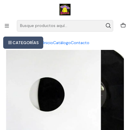
Este es el texto del slide
Leer más
Inicio
Sweet - Block Buster - The Ballroom (vinilo)
CATEGORÍAS
Inicio
Catálogo
Contacto