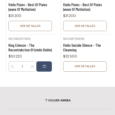
Agotado
Agotado
Vinilo Pixies - Best Of Pixies
Vinilo Pixies - Best Of Pixies
(wave Of Mutilation)
(wave Of Mutilation)
$31.200
$31.200
VER DETALLES
VER DETALLES
MLC1402557605
|
MLC448794958
|
Agotado
King Crimson - The
Vinilo Suicide Silence - The
Recontrukction Of (vinilo Doble)
Cleansing
$50.220
$32.500
VER DETALLES
Cantidad
VOLVER ARRIBA