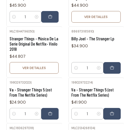
$45.900
$44.900
VER DETALLES
Cantidad
MLC1844796050
|
886973185810
|
Agotado
Stranger Things - Música De La
Billy Joel - The Stranger Lp
Serie Original De Netflix- Vinilo
$34.900
2018
$44.807
VER DETALLES
Cantidad
198029732023
|
198029732214
|
Va - Stranger Things 5 (ost
Va - Stranger Things 5 (ost
From The Netflix Series)
From The Netflix Series)
$24.900
$41.900
Cantidad
Cantidad
MLC1836297018
|
MLC2134268134
|