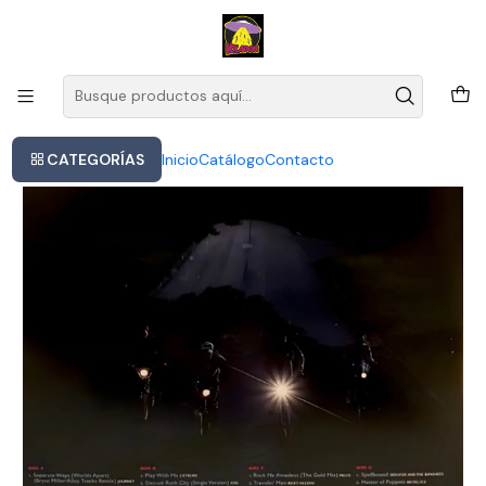
Este es el texto del slide
Leer más
Inicio
Stranger Things Season 4 2lp
CATEGORÍAS
Inicio
Catálogo
Contacto