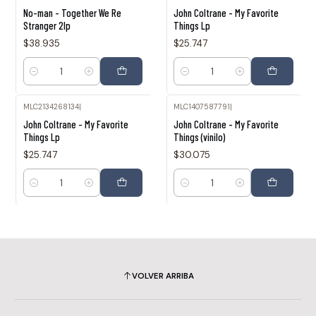
No-man - Together We Re
John Coltrane - My Favorite
Stranger 2lp
Things Lp
$38.935
$25.747
Cantidad
Cantidad
MLC2134268134
|
MLC1407587791
|
John Coltrane - My Favorite
John Coltrane - My Favorite
Things Lp
Things (vinilo)
$25.747
$30.075
Cantidad
Cantidad
VOLVER ARRIBA