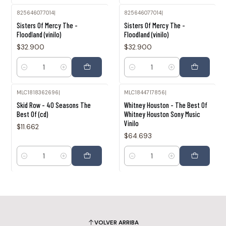
825646077014
|
825646077014
|
Sisters Of Mercy The -
Sisters Of Mercy The -
Floodland (vinilo)
Floodland (vinilo)
$32.900
$32.900
Cantidad
Cantidad
MLC1818362696
|
MLC1844717856
|
Skid Row - 40 Seasons The
Whitney Houston - The Best Of
Best Of (cd)
Whitney Houston Sony Music
Vinilo
$11.662
$64.693
Cantidad
Cantidad
VOLVER ARRIBA