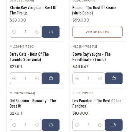
8717662576041
|
602438169344
|
Agotado
Stevie Ray Vaughan - Best Of
Keane - The Best Of Keane
The Fire Lp
(vinilo Doble)
$33.900
$59.900
VER DETALLES
Cantidad
MLC1844717980
|
MLC1844756412
|
Stray Cats - Best Of The
Steve Ray Vaughn - The
Toronto Stru (vinilo)
Penultimate S (vinilo)
$27.911
$49.547
Cantidad
Cantidad
MLC1826398444
|
883717019165
|
Del Shannon - Runaway - The
Los Panchos - The Best Of Los
Best Of
Panchos
$27.911
$10.900
Cantidad
Cantidad