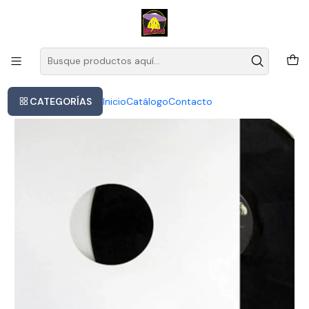
Este es el texto del slide
Leer más
Inicio
Stevie Ray Vaughan - Best Of The Fire (vinilo)
CATEGORÍAS
Inicio
Catálogo
Contacto