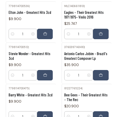
7798114700536
|
MLC1406611813
|
Elton John - Greatest Hits 3cd
Eagles - Their Greatest Hits
1971 1975- Vinilo 2016
$9.900
$25.747
Cantidad
Cantidad
7798114700512
|
3760397143410
|
Stevie Wonder - Greatest Hits
Antonio Carlos Jobim - Brazil's
3cd
Greatest Composer Lp
$9.900
$35.900
Cantidad
Cantidad
7798114700475
|
81227765224
|
Barry White - Greatest Hits 3cd
Bee Gees - Their Greatest Hits
- The Rec
$9.900
$20.900