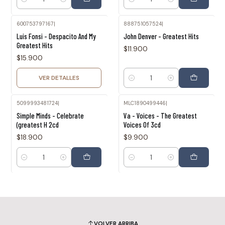
Cantidad
Cantidad
600753797167
|
888751057524
|
Agotado
Luis Fonsi - Despacito And My
John Denver - Greatest Hits
Greatest Hits
$11.900
$15.900
VER DETALLES
Cantidad
5099993481724
|
MLC1890499446
|
Simple Minds - Celebrate
Va - Voices - The Greatest
(greatest H 2cd
Voices Of 3cd
$18.900
$9.900
Cantidad
Cantidad
VOLVER ARRIBA