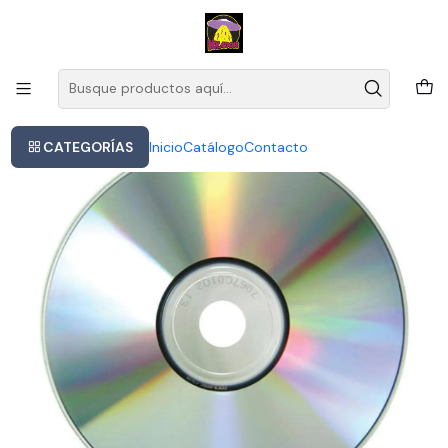
Este es el texto del slide
Leer más
Inicio
Stan Getz & Antonio Carlos Jobim - Their Greatest Hits | Cd
CATEGORÍAS
Inicio
Catálogo
Contacto