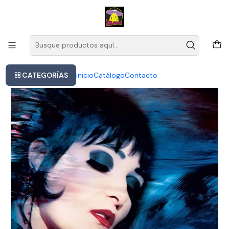
Este es el texto del slide
Leer más
Inicio
Soiuxsie And The Banshees - Rapture -vin
CATEGORÍAS
Inicio
Catálogo
Contacto