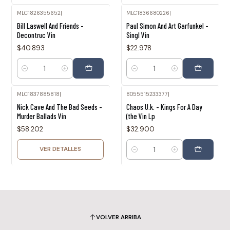
MLC1826355652
|
MLC1836680226
|
Bill Laswell And Friends -
Paul Simon And Art Garfunkel -
Decontruc Vin
Singl Vin
$40.893
$22.978
Cantidad
Cantidad
MLC1837885818
|
8055515233377
|
Agotado
Nick Cave And The Bad Seeds -
Chaos U.k. - Kings For A Day
Murder Ballads Vin
(the Vin Lp
$58.202
$32.900
VER DETALLES
Cantidad
VOLVER ARRIBA