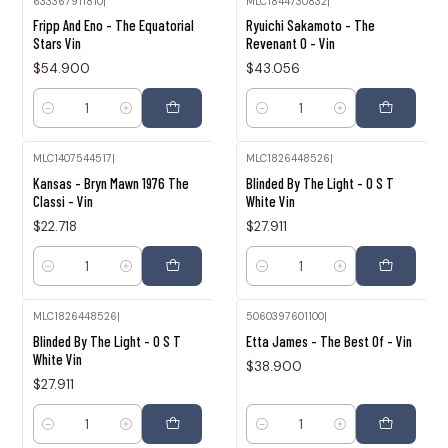
633367911810
|
MLC1844730832
|
Fripp And Eno - The Equatorial
Ryuichi Sakamoto - The
Stars Vin
Revenant O - Vin
$54.900
$43.056
Cantidad
Cantidad
MLC1407544517
|
MLC1826448526
|
Kansas - Bryn Mawn 1976 The
Blinded By The Light - O S T
Classi - Vin
White Vin
$22.718
$27.911
Cantidad
Cantidad
MLC1826448526
|
5060397601100
|
Blinded By The Light - O S T
Etta James - The Best Of - Vin
White Vin
$38.900
$27.911
Cantidad
Cantidad