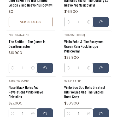
Chet Baker The Hits Limited
Ramones End Of The Century Cd
Edition Vinilo Nuevo Musicovinyl
Nuevo Arg Musicovinyl
$0
$16.900
VER DETALLES
Cantidad
5021732374370
|
190295360863
|
The Smiths - The Queen Is
Vinilo Echo & The Bunnymen
Dead (remaster
Ocean Rain Rock Europe
Musicovinyl
$16.900
$38.900
Cantidad
Cantidad
825646350919
|
93624881414
|
Muse Black Holes And
Vinilo Goo Goo Dolls Greatest
Revelations Vinilo Nuevo
Hits Volume One The Singles
Obivinilos
Rock Sony
$27.900
$36.900
Cantidad
Cantidad