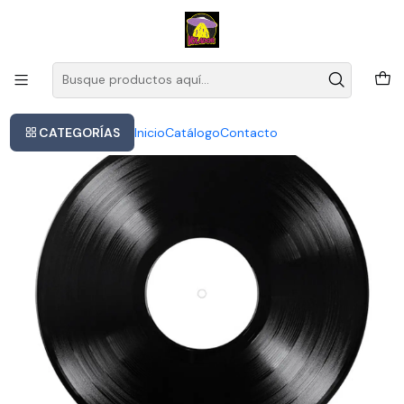
Este es el texto del slide
Leer más
Inicio
Slipknot - .5: The Gray Chapter (vinilo)
CATEGORÍAS
Inicio
Catálogo
Contacto