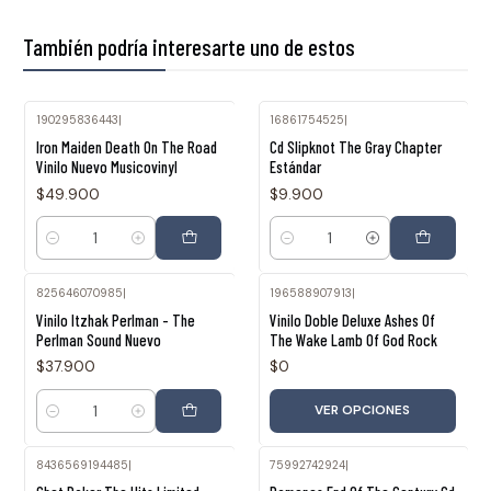
También podría interesarte uno de estos
190295836443
|
16861754525
|
Iron Maiden Death On The Road
Cd Slipknot The Gray Chapter
Vinilo Nuevo Musicovinyl
Estándar
$49.900
$9.900
Cantidad
Cantidad
825646070985
|
196588907913
|
Vinilo Itzhak Perlman - The
Vinilo Doble Deluxe Ashes Of
Perlman Sound Nuevo
The Wake Lamb Of God Rock
$37.900
$0
VER OPCIONES
Cantidad
8436569194485
|
75992742924
|
Agotado