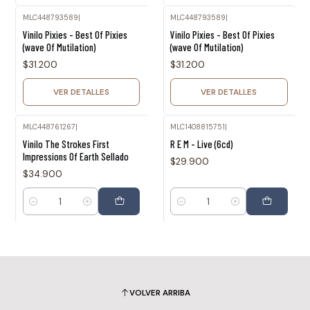
MLC448793589
|
MLC448793589
|
Agotado
Agotado
Vinilo Pixies - Best Of Pixies
Vinilo Pixies - Best Of Pixies
(wave Of Mutilation)
(wave Of Mutilation)
$31.200
$31.200
VER DETALLES
VER DETALLES
MLC448761267
|
MLC1408815751
|
Vinilo The Strokes First
R E M - Live (6cd)
Impressions Of Earth Sellado
$29.900
$34.900
Cantidad
Cantidad
VOLVER ARRIBA