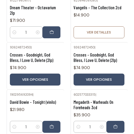
81227965617
|
825646581085
|
Agotado
Dream Theater - Octavarium
Vangelis - The Collection 2cd
2lp
$14.900
$71.900
VER DETALLES
Cantidad
93624872450
|
93624872450
|
Crosses - Goodnight, God
Crosses - Goodnight, God
Bless, I Love U, Delete (2lp)
Bless, I Love U, Delete (2lp)
$74.900
$74.900
VER OPCIONES
VER OPCIONES
190295692094
|
602577033315
|
David Bowie - Tonight (vinilo)
Megadeth - Warheads On
Foreheads 3cd
$21.980
$35.900
Cantidad
Cantidad