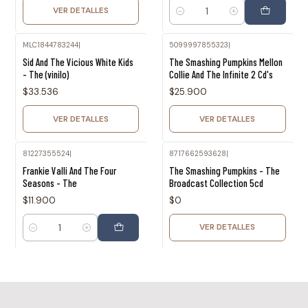
VER DETALLES
Cantidad
MLC1844783244
|
5099997855323
|
Agotado
Agotado
Sid And The Vicious White Kids
The Smashing Pumpkins Mellon
- The (vinilo)
Collie And The Infinite 2 Cd's
$33.536
$25.900
VER DETALLES
VER DETALLES
81227355524
|
8717662593628
|
Agotado
Frankie Valli And The Four
The Smashing Pumpkins - The
Seasons - The
Broadcast Collection 5cd
$11.900
$0
VER DETALLES
Cantidad