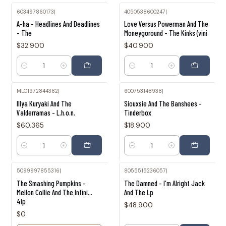
603497860173
|
4050538600247
|
A-ha - Headlines And Deadlines
Love Versus Powerman And The
- The
Moneygoround - The Kinks (vini
$32.900
$40.900
Cantidad
Cantidad
MLC1972844382
|
600753148938
|
Illya Kuryaki And The
Siouxsie And The Banshees -
Valderramas - L.h.o.n.
Tinderbox
$60.365
$18.900
Cantidad
Cantidad
5099997855316
|
8055515236057
|
Agotado
The Smashing Pumpkins -
The Damned - I'm Alright Jack
Mellon Collie And The Infini...
And The Lp
4lp
$48.900
$0