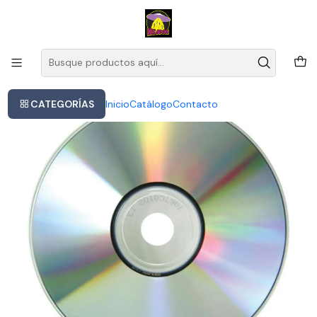
Este es el texto del slide
Leer más
Inicio
Siouxsie And The Banshees - Spellbound: The Collection
CATEGORÍAS
Inicio
Catálogo
Contacto