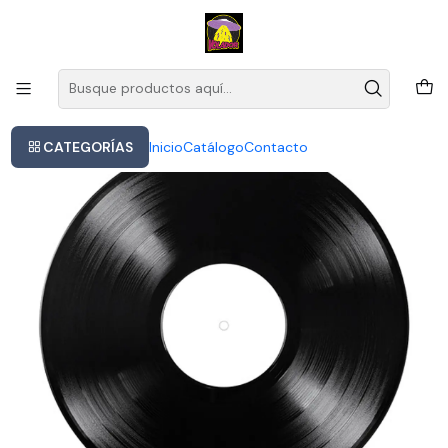
Este es el texto del slide
Leer más
Inicio
Shania Twain - Come On Over
CATEGORÍAS
Inicio
Catálogo
Contacto