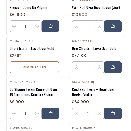
652637070910
|
MLC1408815771
|
Pixies - Come On Pilgrim
Va - Roll Over Beethoven (3cd)
$61.900
$10.900
Cantidad
Cantidad
MLC1406850719
|
602537529063
|
Agotado
Dire Straits - Love Over Gold
Dire Straits - Love Over Gold
$27.911
$37.900
VER DETALLES
Cantidad
MLC2465874960
|
652637370911
|
Cd Shania Twain Come On Over
Cocteau Twins - Head Over
16 Canciones Country Físico
Heels- Vinilo
$9.900
$64.900
Cantidad
Cantidad
603497858262
|
MLC1479189673
|