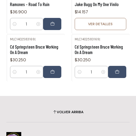
Agotado
Ramones - Road To Ruin
Jake Bugg On My One Vinilo
$36.900
$14.157
VER DETALLES
Cantidad
MLC1402583169
|
MLC1402583169
|
Cd Springsteen Bruce Working
Cd Springsteen Bruce Working
On A Dream
On A Dream
$30.250
$30.250
Cantidad
Cantidad
VOLVER ARRIBA