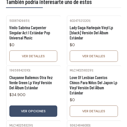
También podría interesarte uno de estos
50087426651
|
602475212201
|
Agotado
Agotado
Vinilo Sabrina Carpenter
Lady Gaga Harlequin Vinyl Lp
Singular Act I Estándar Pop
[black] Versión Del Álbum
Universal Music
Estándar
$0
$0
VER DETALLES
VER DETALLES
196588421310
|
MLC1402583291
|
Agotado
Chayanne Bailemos Otra Vez
Love Of Lesbian Cuentos
Verde Green Lp Vinyl Versión
Chinos Para Niños Del Japon Lp
Del Álbum Estándar
Vinyl Versión Del Álbum
Estándar
$34.900
$0
VER OPCIONES
VER DETALLES
MLC1402583291
|
93624846000
|