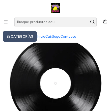
Este es el texto del slide
Leer más
Inicio
Sabrina Carpenter Singular Act Il Lp Vinyl Versión Del Álbum Estándar
CATEGORÍAS
Inicio
Catálogo
Contacto