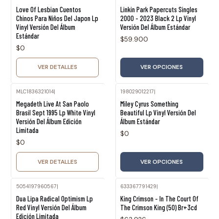
Agotado
Love Of Lesbian Cuentos
Linkin Park Papercuts Singles
Chinos Para Niños Del Japon Lp
2000 - 2023 Black 2 Lp Vinyl
Vinyl Versión Del Álbum
Versión Del Álbum Estándar
Estándar
$59.900
$0
VER DETALLES
VER OPCIONES
MLC1836321014
|
198029012217
|
Agotado
Megadeth Live At San Paolo
Miley Cyrus Something
Brasil Sept 1995 Lp White Vinyl
Beautiful Lp Vinyl Versión Del
Versión Del Álbum Edición
Álbum Estándar
Limitada
$0
$0
VER DETALLES
VER OPCIONES
5054197960567
|
633367791429
|
Agotado
Dua Lipa Radical Optimism Lp
King Crimson - In The Court Of
Red Vinyl Versión Del Álbum
The Crimson King (50) Br+3cd
Edición Limitada