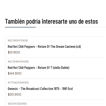
También podría interesarte uno de estos
MLC1405473839
|
Red Hot Chili Peppers - Return Of The Dream Canteen (cd)
$13.900
MLC1846569640
|
Red Hot Chili Peppers - Return Of T (vinilo Doble)
$44.900
8717662596858
|
Agotado
Genesis - The Broadcast Collection 1975 - 1981 5cd
$30.900
602547202680
|