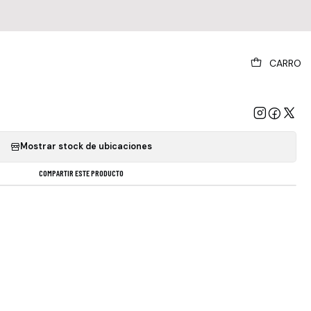
|
CARRO
ers - Return Of The Dream Canteen Cassette
GREGAR AL CARRO
COMPRAR AHORA
Mostrar stock de ubicaciones
COMPARTIR ESTE PRODUCTO