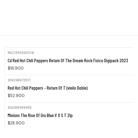
MLC1895365214
|
Cd Red Hot Chili Peppers Return Of The Dream Rock Físico Digipack 2023
$16.900
93624867357
|
Red Hot Chili Peppers - Return Of T (vinilo Doble)
$52.900
602438499410
|
Minions The Rise Of Gru Blue V O S T 2lp
$28.900