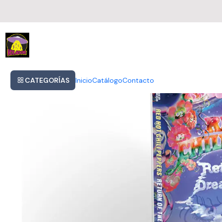
Inicio
Red Hot Chili Peppers - Return Of The Dream Canteen Cassette
CATEGORÍAS
Inicio
Catálogo
Contacto