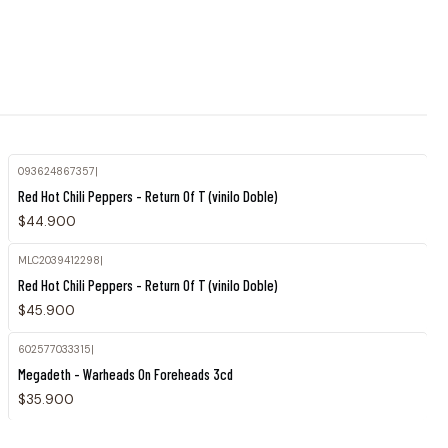
093624867357
|
Red Hot Chili Peppers - Return Of T (vinilo Doble)
$44.900
MLC2039412298
|
Red Hot Chili Peppers - Return Of T (vinilo Doble)
$45.900
602577033315
|
Megadeth - Warheads On Foreheads 3cd
$35.900