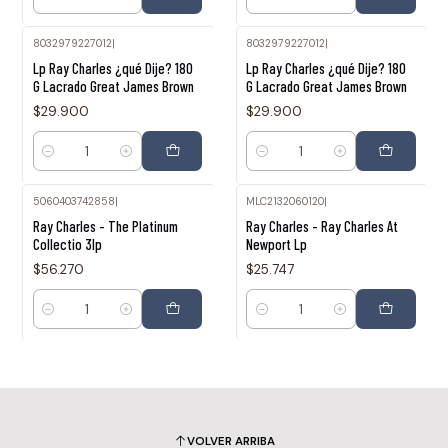
Cantidad
Cantidad
8032979227012
|
8032979227012
|
Lp Ray Charles ¿qué Dije? 180
Lp Ray Charles ¿qué Dije? 180
G Lacrado Great James Brown
G Lacrado Great James Brown
$29.900
$29.900
Cantidad
Cantidad
5060403742858
|
MLC2132060120
|
Ray Charles - The Platinum
Ray Charles - Ray Charles At
Collectio 3lp
Newport Lp
$56.270
$25.747
Cantidad
Cantidad
VOLVER ARRIBA