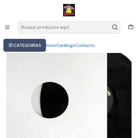
Este es el texto del slide
Leer más
Inicio
Ray Charles - Genius + Soul= Jazz (vinilo)
CATEGORÍAS
Inicio
Catálogo
Contacto