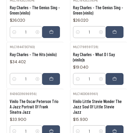
MLC1810325834
|
MLC1810325834
|
Ray Charles - The Genius Sing -
Ray Charles - The Genius Sing -
Green (vinilo)
Green (vinilo)
$26.020
$26.020
Cantidad
Cantidad
MLC1844730760
|
MLC1798591728
|
Ray Charles - The Hits (vinilo)
Ray Charles - What D I Say
(vinilo)s
$34.402
$19.040
Cantidad
Cantidad
8436028696956
|
MLC1403069961
|
Vinilo The Oscar Peterson Trio
Vinilo Little Stevie Wonder The
A Jazz Portrait Of Frank
Jazz Soul Of Little Stevie
Sinatra Jazz
Jazz
$33.900
$15.930