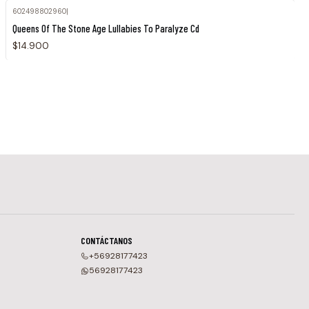
602498802960
|
Queens Of The Stone Age Lullabies To Paralyze Cd
$14.900
CONTÁCTANOS
+56928177423
56928177423