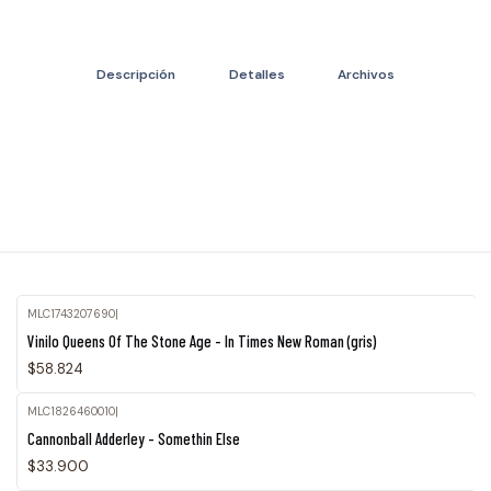
Descripción
Detalles
Archivos
MLC1743207690
|
Agotado
Vinilo Queens Of The Stone Age - In Times New Roman (gris)
$58.824
MLC1826460010
|
Cannonball Adderley - Somethin Else
$33.900