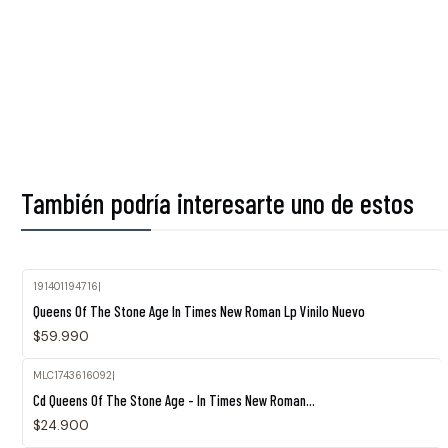
También podría interesarte uno de estos
191401194716
|
Agotado
Queens Of The Stone Age In Times New Roman Lp Vinilo Nuevo
$59.990
MLC1743616092
|
Agotado
Cd Queens Of The Stone Age - In Times New Roman...
$24.900