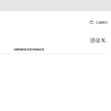
|
CARRO
ne Age - In Times New Roman (vinilo Rojo)
Mostrar stock de ubicaciones
COMPARTIR ESTE PRODUCTO