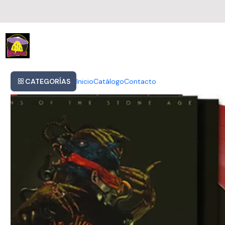
Inicio
Queens Of The Stone Age - In Times New Roman (vinilo Rojo)
CATEGORÍAS
Inicio
Catálogo
Contacto