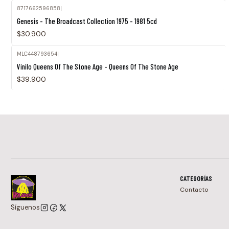
8717662596858
|
Agotado
Genesis - The Broadcast Collection 1975 - 1981 5cd
$30.900
MLC448793654
|
Agotado
Vinilo Queens Of The Stone Age - Queens Of The Stone Age
$39.900
CATEGORÍAS
Contacto
Síguenos