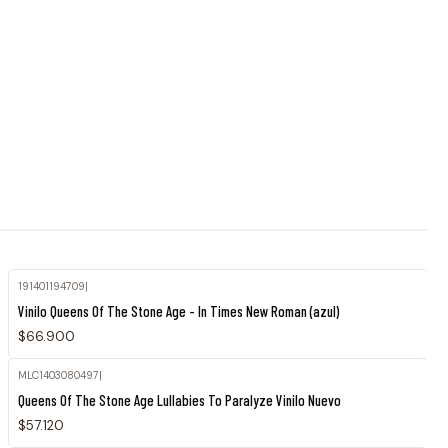
191401194709
|
Agotado
Vinilo Queens Of The Stone Age - In Times New Roman (azul)
$66.900
MLC1403080497
|
Queens Of The Stone Age Lullabies To Paralyze Vinilo Nuevo
$57.120