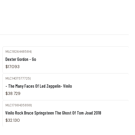
MLC1826448584
|
Agotado
Dexter Gordon - Go
$17.093
MLC1407577725
|
Agotado
- The Many Faces Of Led Zeppelin- Vinilo
$38.729
MLC1798435898
|
Vinilo Rock Bruce Springsteen The Ghost Of Tom Joad 2018
$32.130