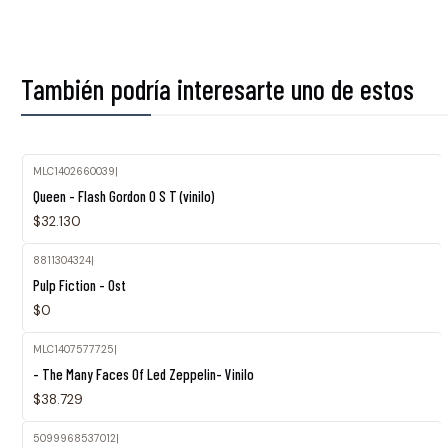
También podría interesarte uno de estos
MLC1402660039
|
Agotado
Queen - Flash Gordon O S T (vinilo)
$32.130
8811304324
|
Agotado
Pulp Fiction - Ost
$0
MLC1407577725
|
- The Many Faces Of Led Zeppelin- Vinilo
$38.729
5099968537012
|