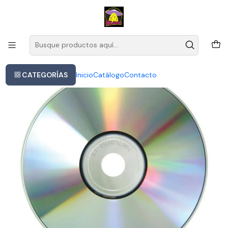
Este es el texto del slide
Leer más
Inicio
Queen - Bohemian Rhapsody O S T
CATEGORÍAS
Inicio
Catálogo
Contacto