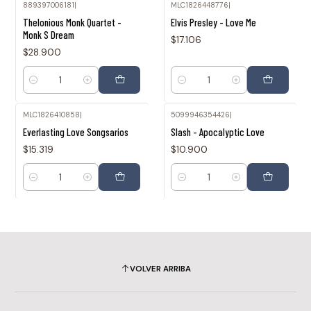
889397006181
|
MLC1826448776
|
Thelonious Monk Quartet -
Elvis Presley - Love Me
Monk S Dream
$17.106
$28.900
Cantidad
Cantidad
MLC1826410858
|
5099946354426
|
Everlasting Love Songsarios
Slash - Apocalyptic Love
$15.319
$10.900
Cantidad
Cantidad
VOLVER ARRIBA