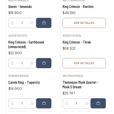
602527800035
|
MLC1798435924
|
Agotado
Queen - Innuendo
King Crimson - Rarities
$18.900
$46.190
VER DETALLES
Cantidad
633367051127
|
633367911315
|
Agotado
King Crimson - Earthbound
King Crimson - Thrak
(remastered)
$58.202
$22.900
VER DETALLES
Cantidad
074646585023
|
MLC1844731022
|
Carole King - Tapestry
Thelonious Monk Quartet -
Monk S Dream
$14.900
$25.747
Cantidad
Cantidad