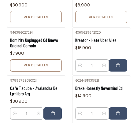
$30.900
$8.900
VER DETALLES
VER DETALLES
94638602729
|
4065629642020
|
Agotado
Korn Mtv Unplugged Cd Nuevo
Kreator - Hate Uber Alles
Original Cerrado
$16.900
$7.900
VER DETALLES
Cantidad
9789878903002
|
602448193582
|
Cafe Tacuba - Avalancha De
Drake Honestly Nevermind Cd
Lp+libro Arg
$14.900
$30.900
Cantidad
Cantidad