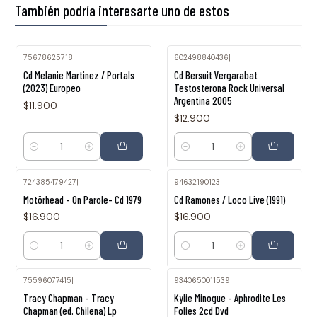
También podría interesarte uno de estos
75678625718
|
602498840436
|
Cd Melanie Martinez / Portals
Cd Bersuit Vergarabat
(2023) Europeo
Testosterona Rock Universal
Argentina 2005
$11.900
$12.900
Cantidad
Cantidad
724385479427
|
94632190123
|
Motörhead - On Parole- Cd 1979
Cd Ramones / Loco Live (1991)
$16.900
$16.900
Cantidad
Cantidad
75596077415
|
9340650011539
|
Agotado
Agotado
Tracy Chapman - Tracy
Kylie Minogue - Aphrodite Les
Chapman (ed. Chilena) Lp
Folies 2cd Dvd