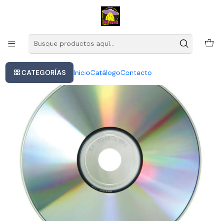
Este es el texto del slide
Leer más
Inicio
Portishead Roseland Nyc Live Cd Europeo Nuevo Musicovinyl
CATEGORÍAS
Inicio
Catálogo
Contacto