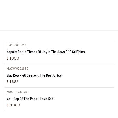
194397638929
|
Napalm Death Throes Of Joy In The Jaws Of D Cd Físico
$11.900
MLC1818362696
|
Skid Row - 40 Seasons The Best Of (cd)
$11.662
5099969366321
|
Va - Top Of The Pops - Love 3cd
$13.900