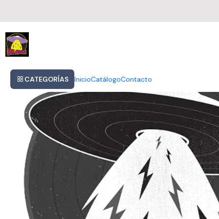
Inicio
Porcupine Tree Cd On The Sunday Of Life Físico Álbum
CATEGORÍAS
Inicio
Catálogo
Contacto