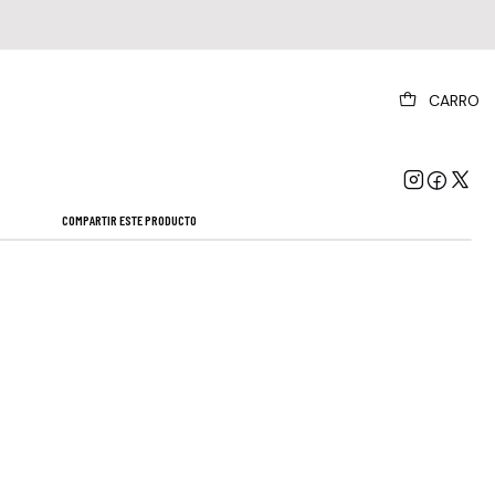
|
CARRO
 Cd On The Sunday Of Life Físico Álbum
Mostrar stock de ubicaciones
COMPARTIR ESTE PRODUCTO