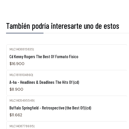
También podría interesarte uno de estos
MLC1408815835
|
Cd Kenny Rogers The Best Of Formato Físico
$16.900
MLC1818104860
|
A-ha - Headlines & Deadlines The Hits Of (cd)
$8.900
MLC1405495549
|
Buffalo Springfield - Retrospective (the Best Of) (cd)
$11.662
MLC1408778695
|