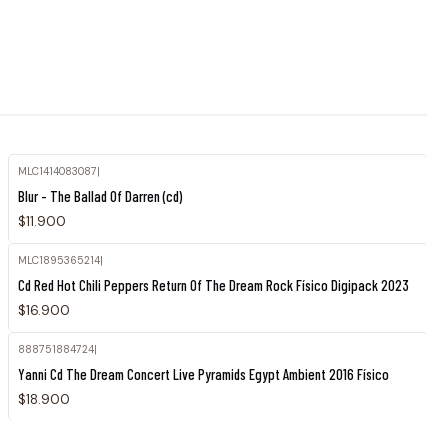
MLC1414083087
|
Blur - The Ballad Of Darren (cd)
$11.900
MLC1895365214
|
Cd Red Hot Chili Peppers Return Of The Dream Rock Físico Digipack 2023
$16.900
888751884724
|
Yanni Cd The Dream Concert Live Pyramids Egypt Ambient 2016 Físico
$18.900