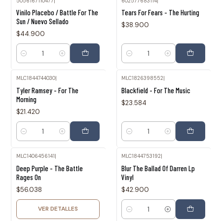
5056167110477
|
602577683114
|
Vinilo Placebo / Battle For The
Tears For Fears - The Hurting
Sun / Nuevo Sellado
$38.900
$44.900
Cantidad
Cantidad
MLC1844744030
|
MLC1826398552
|
Tyler Ramsey - For The
Blackfield - For The Music
Morning
$23.584
$21.420
Cantidad
Cantidad
MLC1406456141
|
MLC1844753192
|
Agotado
Deep Purple - The Battle
Blur The Ballad Of Darren Lp
Rages On
Vinyl
$56.038
$42.900
VER DETALLES
Cantidad