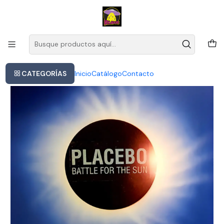
Este es el texto del slide
Leer más
Inicio
Placebo - Battle For The Sun
CATEGORÍAS
Inicio
Catálogo
Contacto