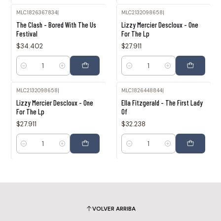
MLC1826367834
|
MLC2132098658
|
The Clash - Bored With The Us
Lizzy Mercier Descloux - One
Festival
For The Lp
$34.402
$27.911
Cantidad
Cantidad
MLC2132098658
|
MLC1826448844
|
Lizzy Mercier Descloux - One
Ella Fitzgerald - The First Lady
For The Lp
Of
$27.911
$32.238
Cantidad
Cantidad
VOLVER ARRIBA