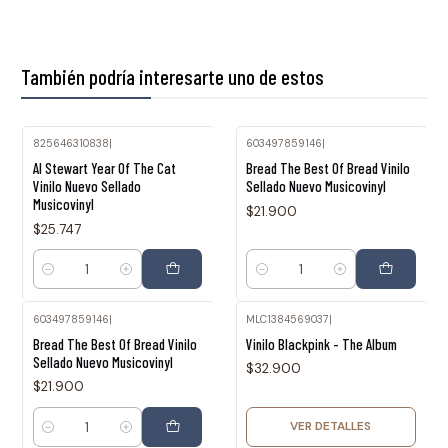
También podría interesarte uno de estos
825646310838
|
603497859146
|
Al Stewart Year Of The Cat
Bread The Best Of Bread Vinilo
Vinilo Nuevo Sellado
Sellado Nuevo Musicovinyl
Musicovinyl
$21.900
$25.747
Cantidad
Cantidad
603497859146
|
MLC1384569037
|
Agotado
Bread The Best Of Bread Vinilo
Vinilo Blackpink - The Album
Sellado Nuevo Musicovinyl
$32.900
$21.900
VER DETALLES
Cantidad