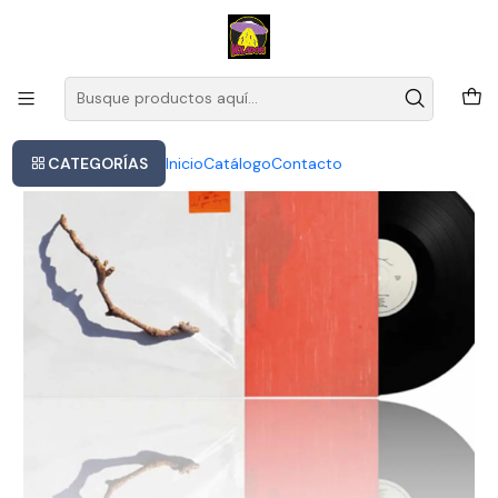
Este es el texto del slide
Leer más
Inicio
Pj Harvey - I Inside The Old Year Dying (vinilo)
CATEGORÍAS
Inicio
Catálogo
Contacto