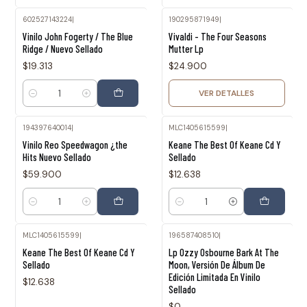
602527143224
|
190295871949
|
Agotado
Vinilo John Fogerty / The Blue
Vivaldi - The Four Seasons
Ridge / Nuevo Sellado
Mutter Lp
$19.313
$24.900
VER DETALLES
Cantidad
194397640014
|
MLC1405615599
|
Vinilo Reo Speedwagon ¿the
Keane The Best Of Keane Cd Y
Hits Nuevo Sellado
Sellado
$59.900
$12.638
Cantidad
Cantidad
MLC1405615599
|
196587408510
|
Agotado
Keane The Best Of Keane Cd Y
Lp Ozzy Osbourne Bark At The
Sellado
Moon, Versión De Álbum De
Edición Limitada En Vinilo
$12.638
Sellado
$0