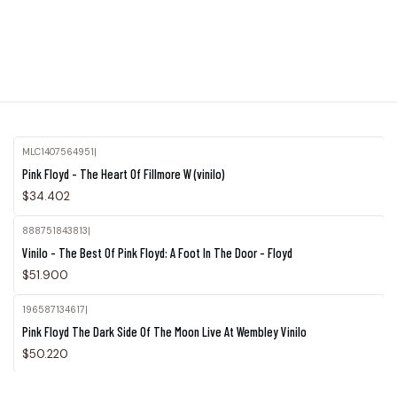
MLC1407564951
|
Agotado
Pink Floyd - The Heart Of Fillmore W (vinilo)
$34.402
888751843813
|
Vinilo - The Best Of Pink Floyd: A Foot In The Door - Floyd
$51.900
196587134617
|
Pink Floyd The Dark Side Of The Moon Live At Wembley Vinilo
$50.220