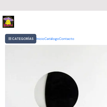
Inicio
Pink Floyd - Another Night In The Mo (vinilo)
CATEGORÍAS
Inicio
Catálogo
Contacto