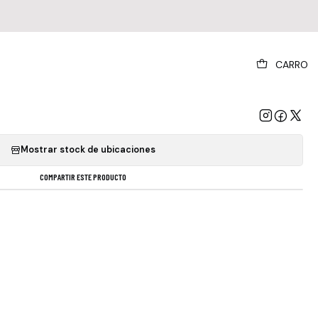
|
CARRO
d - Another Night In The Mo (vinilo)
GREGAR AL CARRO
COMPRAR AHORA
Mostrar stock de ubicaciones
COMPARTIR ESTE PRODUCTO