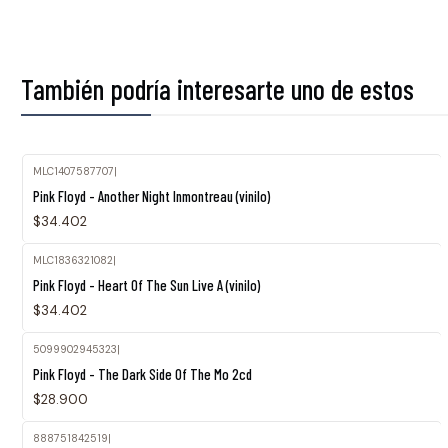
También podría interesarte uno de estos
MLC1407587707
|
Pink Floyd - Another Night Inmontreau (vinilo)
$34.402
MLC1836321082
|
Pink Floyd - Heart Of The Sun Live A (vinilo)
$34.402
5099902945323
|
Pink Floyd - The Dark Side Of The Mo 2cd
$28.900
888751842519
|