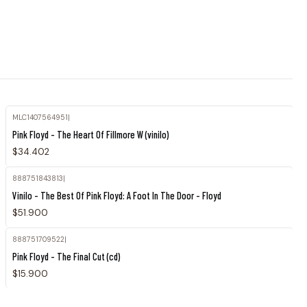
MLC1407564951
|
Agotado
Pink Floyd - The Heart Of Fillmore W (vinilo)
$34.402
888751843813
|
Vinilo - The Best Of Pink Floyd: A Foot In The Door - Floyd
$51.900
888751709522
|
Pink Floyd - The Final Cut (cd)
$15.900