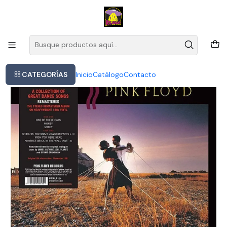
Este es el texto del slide
Leer más
Inicio
Pink Floyd - A Collection Of Great (vinilo)
CATEGORÍAS
Inicio
Catálogo
Contacto