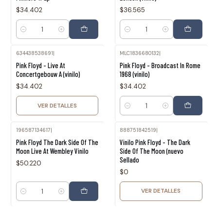
$34.402
$36.565
Cantidad
Cantidad
634438538691
|
MLC1836680132
|
Agotado
Pink Floyd - Live At
Pink Floyd - Broadcast In Rome
Concertgebouw A (vinilo)
1968 (vinilo)
$34.402
$34.402
VER DETALLES
Cantidad
196587134617
|
888751842519
|
Agotado
Pink Floyd The Dark Side Of The
Vinilo Pink Floyd - The Dark
Moon Live At Wembley Vinilo
Side Of The Moon (nuevo
Sellado
$50.220
$0
VER DETALLES
Cantidad