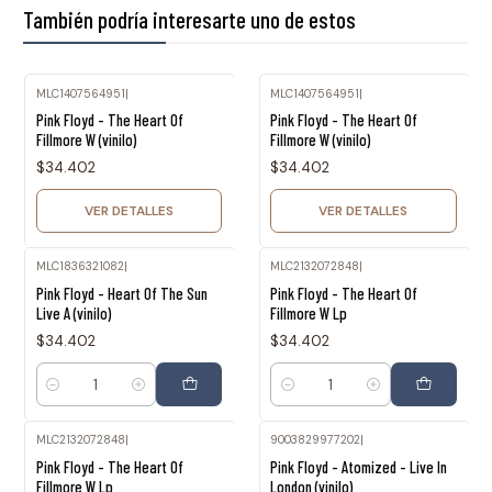
También podría interesarte uno de estos
MLC1407564951
|
MLC1407564951
|
Agotado
Agotado
Pink Floyd - The Heart Of
Pink Floyd - The Heart Of
Fillmore W (vinilo)
Fillmore W (vinilo)
$34.402
$34.402
VER DETALLES
VER DETALLES
MLC1836321082
|
MLC2132072848
|
Pink Floyd - Heart Of The Sun
Pink Floyd - The Heart Of
Live A (vinilo)
Fillmore W Lp
$34.402
$34.402
Cantidad
Cantidad
MLC2132072848
|
9003829977202
|
Pink Floyd - The Heart Of
Pink Floyd - Atomized - Live In
Fillmore W Lp
London (vinilo)