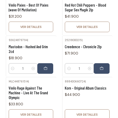
Agotado
Agotado
Vinilo Pixies - Best Of Pixies
Red Hot Chili Peppers - Blood
(wave Of Mutilation)
Sugar Sex Magik 2lp
$31.200
$41.900
VER DETALLES
VER DETALLES
93624879794
|
25218000215
|
Mastodon - Hushed And Grim
Creedence - Chronicle 2lp
2cd
$71.900
$18.900
Cantidad
Cantidad
MLC448761514
|
888430660724
|
Agotado
Agotado
Vinilo Rage Against The
Korn - Original Album Classics
Machine - Live At The Grand
$44.900
Olympic
$33.800
VER DETALLES
VER DETALLES