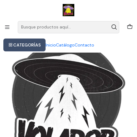
Este es el texto del slide
Leer más
Inicio
Pete Townshend's Deep End - Face The 2lp
CATEGORÍAS
Inicio
Catálogo
Contacto