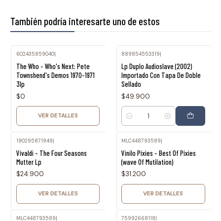
También podría interesarte uno de estos
602435859040
|
889854553319
|
Agotado
The Who - Who's Next: Pete
Lp Duplo Audioslave (2002)
Townshend's Demos 1970-1971
Importado Con Tapa De Doble
3lp
Sellado
$0
$49.900
VER DETALLES
Cantidad
190295871949
|
MLC448793589
|
Agotado
Agotado
Vivaldi - The Four Seasons
Vinilo Pixies - Best Of Pixies
Mutter Lp
(wave Of Mutilation)
$24.900
$31.200
VER DETALLES
VER DETALLES
MLC448793589
|
75992668118
|