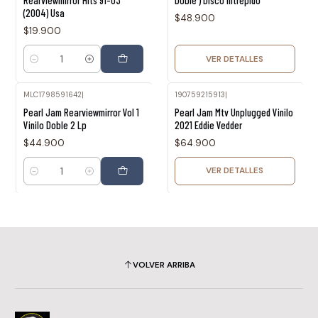
Rearviewmirror Hits 91-03
Doble ) Disco Intrépido
(2004) Usa
$48.900
$19.900
VER DETALLES
Cantidad
MLC1798591642
|
190759215913
|
Agotado
Pearl Jam Rearviewmirror Vol 1
Pearl Jam Mtv Unplugged Vinilo
Vinilo Doble 2 Lp
2021 Eddie Vedder
$44.900
$64.900
VER DETALLES
Cantidad
VOLVER ARRIBA