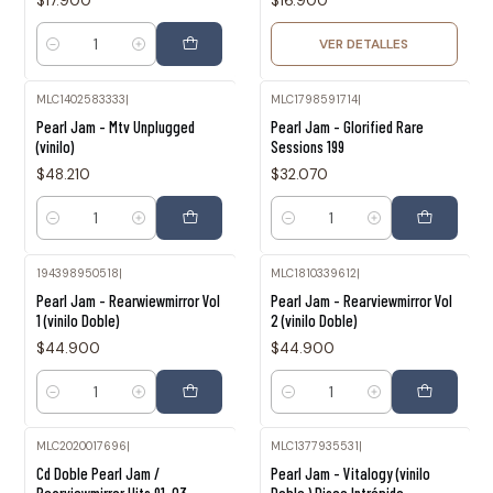
$17.900
$16.900
VER DETALLES
Cantidad
MLC1402583333
|
MLC1798591714
|
Pearl Jam - Mtv Unplugged
Pearl Jam - Glorified Rare
(vinilo)
Sessions 199
$48.210
$32.070
Cantidad
Cantidad
194398950518
|
MLC1810339612
|
Pearl Jam - Rearwiewmirror Vol
Pearl Jam - Rearviewmirror Vol
1 (vinilo Doble)
2 (vinilo Doble)
$44.900
$44.900
Cantidad
Cantidad
MLC2020017696
|
MLC1377935531
|
Agotado
Cd Doble Pearl Jam /
Pearl Jam - Vitalogy (vinilo