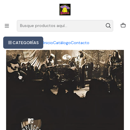
Este es el texto del slide
Leer más
Inicio
Pearl Jam - Mtv Unplugged
CATEGORÍAS
Inicio
Catálogo
Contacto