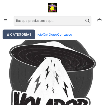
Este es el texto del slide
Leer más
Inicio
Pearl Jam - Live At Civic Center In (vinilo Doble)
CATEGORÍAS
Inicio
Catálogo
Contacto