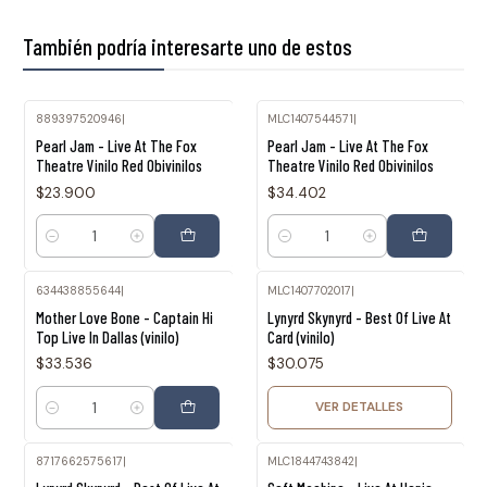
También podría interesarte uno de estos
889397520946
|
MLC1407544571
|
Pearl Jam - Live At The Fox
Pearl Jam - Live At The Fox
Theatre Vinilo Red Obivinilos
Theatre Vinilo Red Obivinilos
$23.900
$34.402
Cantidad
Cantidad
634438855644
|
MLC1407702017
|
Agotado
Mother Love Bone - Captain Hi
Lynyrd Skynyrd - Best Of Live At
Top Live In Dallas (vinilo)
Card (vinilo)
$33.536
$30.075
VER DETALLES
Cantidad
8717662575617
|
MLC1844743842
|