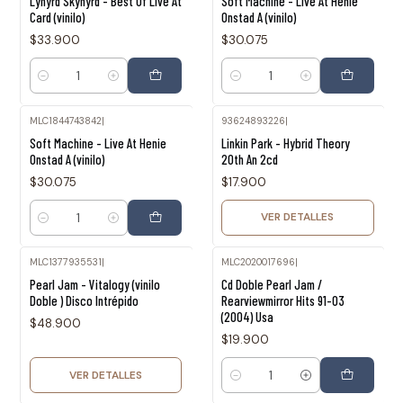
Lynyrd Skynyrd - Best Of Live At
Soft Machine - Live At Henie
Card (vinilo)
Onstad A (vinilo)
$33.900
$30.075
Cantidad
Cantidad
MLC1844743842
|
93624893226
|
Agotado
Soft Machine - Live At Henie
Linkin Park - Hybrid Theory
Onstad A (vinilo)
20th An 2cd
$30.075
$17.900
VER DETALLES
Cantidad
MLC1377935531
|
MLC2020017696
|
Agotado
Pearl Jam - Vitalogy (vinilo
Cd Doble Pearl Jam /
Doble ) Disco Intrépido
Rearviewmirror Hits 91-03
(2004) Usa
$48.900
$19.900
VER DETALLES
Cantidad