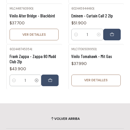
MLC448760990
|
602445944460
|
Agotado
Vinilo Alter Bridge - Blackbird
Eminem - Curtain Call 2 2lp
$37.700
$51.900
VER DETALLES
Cantidad
602448745354
|
MLC1706509950
|
Agotado
Frank Zappa - Zappa 80 Mudd
Vinilo Tomahawk - Mit Gas
Club 2lp
$37.990
$43.900
VER DETALLES
Cantidad
VOLVER ARRIBA