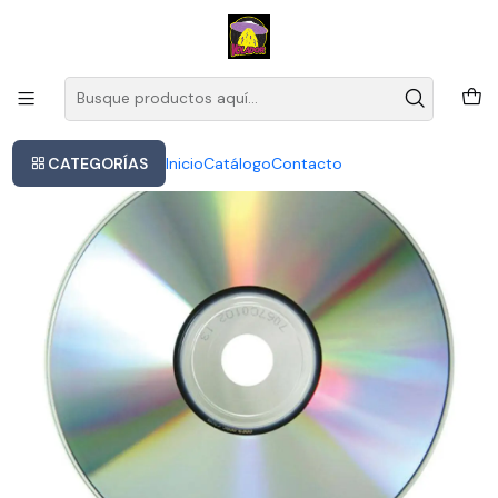
Este es el texto del slide
Leer más
Inicio
Pat Metheny, Lyle Mays - As Falls Wichita, So Falls Wichita
CATEGORÍAS
Inicio
Catálogo
Contacto