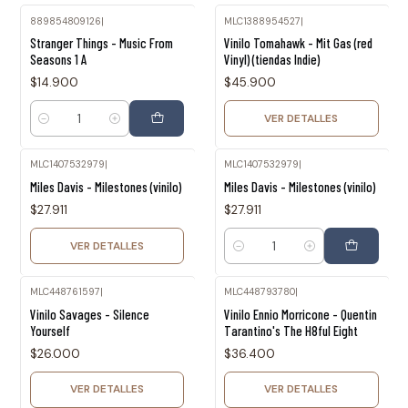
889854809126
|
MLC1388954527
|
Agotado
Stranger Things - Music From
Vinilo Tomahawk - Mit Gas (red
Seasons 1 A
Vinyl) (tiendas Indie)
$14.900
$45.900
VER DETALLES
Cantidad
MLC1407532979
|
MLC1407532979
|
Agotado
Miles Davis - Milestones (vinilo)
Miles Davis - Milestones (vinilo)
$27.911
$27.911
VER DETALLES
Cantidad
MLC448761597
|
MLC448793780
|
Agotado
Agotado
Vinilo Savages - Silence
Vinilo Ennio Morricone - Quentin
Yourself
Tarantino's The H8ful Eight
$26.000
$36.400
VER DETALLES
VER DETALLES