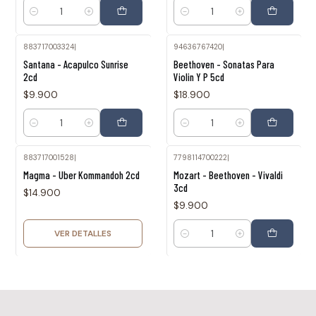
Cantidad
Cantidad
883717003324
|
94636767420
|
Santana - Acapulco Sunrise
Beethoven - Sonatas Para
2cd
Violin Y P 5cd
$9.900
$18.900
Cantidad
Cantidad
883717001528
|
7798114700222
|
Agotado
Magma - Uber Kommandoh 2cd
Mozart - Beethoven - Vivaldi
3cd
$14.900
$9.900
VER DETALLES
Cantidad