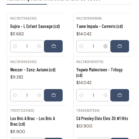
MLC1817566292
|
MLC1818104908
|
Gojira - L Enfant Sauvage (cd)
Tame Impala - Currents (cd)
$11.662
$14.042
Cantidad
Cantidad
MLC1818362682
|
MLC1405495579
|
Weezer - Sznz: Autumn (cd)
Yngwie Malmsteen - Trilogy
(cd)
$9.282
$14.042
Cantidad
Cantidad
785571225402
|
78636807928
|
Los Bric A Brac - Los Bric A
Cd Presley Elvis Elvis 30 #1 Hits
Brac (cd)
$13.900
$11.900