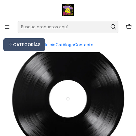
Este es el texto del slide
Leer más
Inicio
Nirvana - In Utero
CATEGORÍAS
Inicio
Catálogo
Contacto