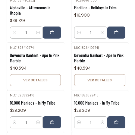
MLC1831490252
|
190296481550
|
Alphaville - Afternoons In
Marillion - Holidays In Eden
Utopia
$16.900
$38.729
Cantidad
Cantidad
MLC1826410974
|
MLC1826410974
|
Agotado
Agotado
Devendra Banhart - Ape In Pink
Devendra Banhart - Ape In Pink
Marble
Marble
$40.594
$40.594
VER DETALLES
VER DETALLES
MLC1826392416
|
MLC1826392416
|
10,000 Maniacs - In My Tribe
10,000 Maniacs - In My Tribe
$29.209
$29.209
Cantidad
Cantidad