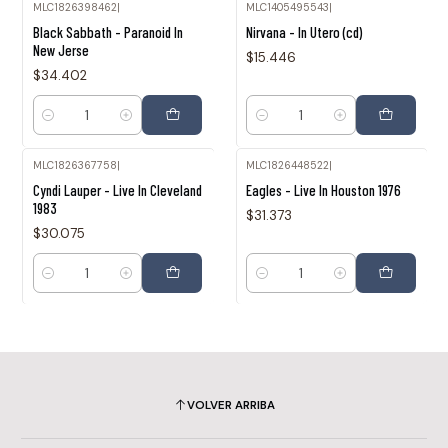
MLC1826398462
|
MLC1405495543
|
Black Sabbath - Paranoid In
Nirvana - In Utero (cd)
New Jerse
$15.446
$34.402
Cantidad
Cantidad
MLC1826367758
|
MLC1826448522
|
Cyndi Lauper - Live In Cleveland
Eagles - Live In Houston 1976
1983
$31.373
$30.075
Cantidad
Cantidad
VOLVER ARRIBA