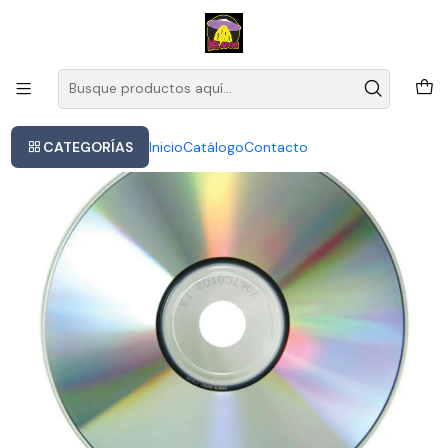
Este es el texto del slide
Leer más
Inicio
Nick Cave & The Bad Seeds - Henry's Dream
CATEGORÍAS
Inicio
Catálogo
Contacto