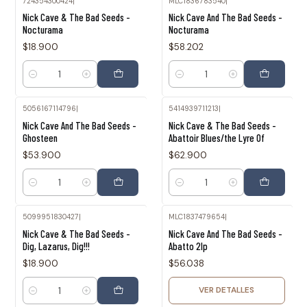
724354300424
|
MLC1836783540
|
Nick Cave & The Bad Seeds -
Nick Cave And The Bad Seeds -
Nocturama
Nocturama
$18.900
$58.202
Cantidad
Cantidad
5056167114796
|
5414939711213
|
Nick Cave And The Bad Seeds -
Nick Cave & The Bad Seeds -
Ghosteen
Abattoir Blues/the Lyre Of
$53.900
$62.900
Cantidad
Cantidad
5099951830427
|
MLC1837479654
|
Agotado
Nick Cave & The Bad Seeds -
Nick Cave And The Bad Seeds -
Dig, Lazarus, Dig!!!
Abatto 2lp
$18.900
$56.038
VER DETALLES
Cantidad