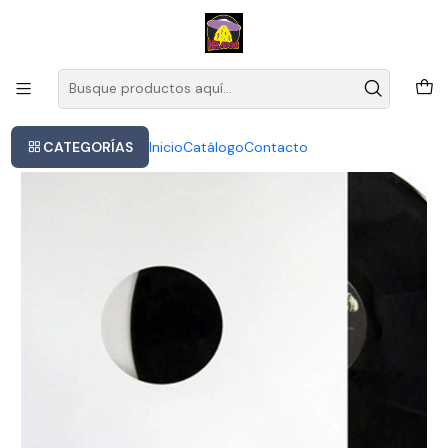
Este es el texto del slide
Leer más
Inicio
New Order Get Ready Vinilo Lp
CATEGORÍAS
Inicio
Catálogo
Contacto