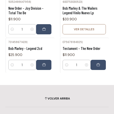
5052498647958
|
600753030523
|
Agotado
New Order - Joy Division -
Bob Marley & The Wailers
Total The Be
Legend Vinilo Nuevo Lp
$11.900
$33.900
VER DETALLES
Cantidad
731458671428
|
075678184925
|
Bob Marley - Legend 2cd
Testament - The New Order
$25.900
$11.900
Cantidad
Cantidad
VOLVER ARRIBA