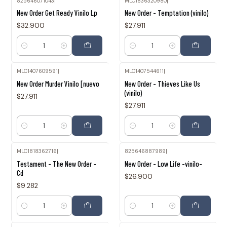
825646071043
|
MLC1836320980
|
New Order Get Ready Vinilo Lp
New Order - Temptation (vinilo)
$32.900
$27.911
Cantidad
Cantidad
MLC1407609591
|
MLC1407544611
|
New Order Murder Vinilo [nuevo
New Order - Thieves Like Us
(vinilo)
$27.911
$27.911
Cantidad
Cantidad
MLC1818362716
|
825646887989
|
Testament - The New Order -
New Order - Low Life -vinilo-
Cd
$26.900
$9.282
Cantidad
Cantidad