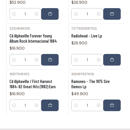
$52.900
$26.900
Cantidad
Cantidad
22924048128
|
72779320387312
|
Cd Alphaville Forever Young
Radiohead - Live Lp
Álbum Rock Internacional 1984
$26.900
$16.900
Cantidad
Cantidad
90317645421
|
603497827619
|
Cd Alphaville / First Harvest
Ramones - The 1975 Sire
1984-92 Great Hits (1992) Euro
Demos Lp
$16.900
$49.900
Cantidad
Cantidad