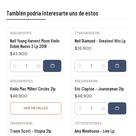
También podría interesarte uno de estos
93624910787
|
7798114550278
|
Neil Young Harvest Moon Vinilo
Neil Diamond - Greatest Hits Lp
Doble Nuevo 2 Lp 2018
$26.900
$43.900
Cantidad
Cantidad
93624905592
|
93624968849
|
Agotado
Vinilo Mac Miller/ Circles 2lp
Eric Clapton - Journeyman 2lp
$46.900
$46.900
VER DETALLES
Cantidad
196588151613
|
72779297370891
|
Travis Scott - Utopia 2lp
Amy Winehouse - Live Lp