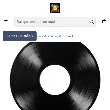
Este es el texto del slide
Leer más
Inicio
Neil Young - Harvest Lp
CATEGORÍAS
Inicio
Catálogo
Contacto