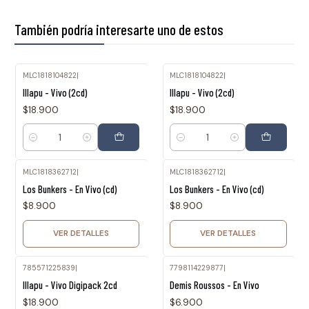
También podría interesarte uno de estos
MLC1818104822
|
MLC1818104822
|
Illapu - Vivo (2cd)
Illapu - Vivo (2cd)
$18.900
$18.900
Cantidad
Cantidad
MLC1818362712
|
MLC1818362712
|
Agotado
Agotado
Los Bunkers - En Vivo (cd)
Los Bunkers - En Vivo (cd)
$8.900
$8.900
VER DETALLES
VER DETALLES
785571225839
|
7798114229877
|
Illapu - Vivo Digipack 2cd
Demis Roussos - En Vivo
$18.900
$6.900