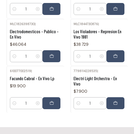
Cantidad
Cantidad
MLC1826398730
|
MLC1844730876
|
Electrodomesticos - Publico -
Los Violadores - Represion En
En Vivo
Vivo 1981
$46.064
$38.729
Cantidad
Cantidad
610077002519
|
7798114228535
|
Facundo Cabral - En Vivo Lp
Electri Light Orchestra - En
Vivo
$19.900
$7.900
Cantidad
Cantidad