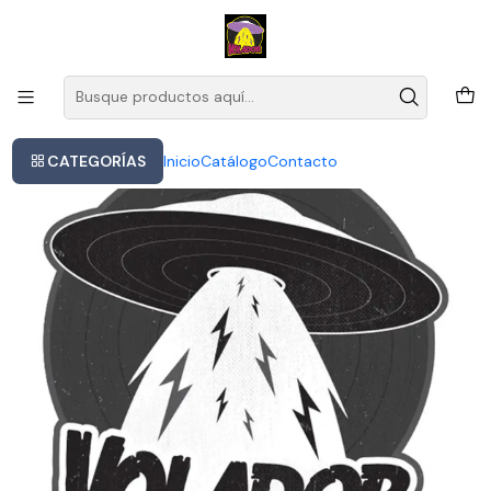
Este es el texto del slide
Leer más
Inicio
Natalino - En Vivo (cd)
CATEGORÍAS
Inicio
Catálogo
Contacto