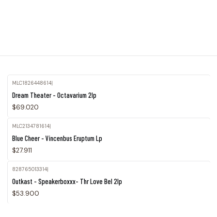
MLC1826448614
|
Dream Theater - Octavarium 2lp
$69.020
MLC2134781614
|
Agotado
Blue Cheer - Vincenbus Eruptum Lp
$27.911
828765013314
|
Outkast - Speakerboxxx- Thr Love Bel 2lp
$53.900