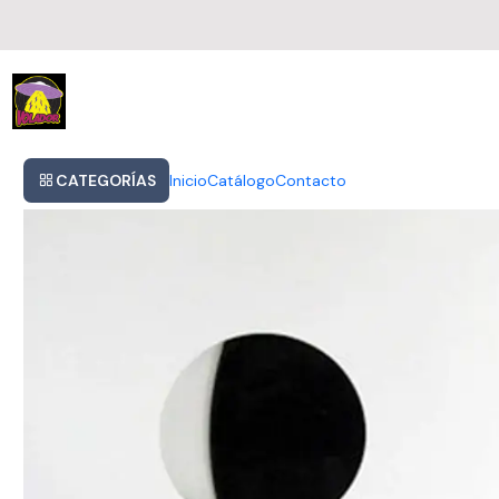
Inicio
Mystery Jets - A Billion Heartbeats 2lp
CATEGORÍAS
Inicio
Catálogo
Contacto