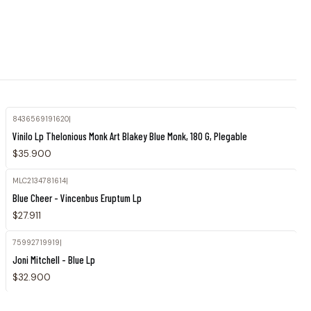
8436569191620
|
Vinilo Lp Thelonious Monk Art Blakey Blue Monk, 180 G, Plegable
$35.900
MLC2134781614
|
Blue Cheer - Vincenbus Eruptum Lp
$27.911
75992719919
|
Joni Mitchell - Blue Lp
$32.900