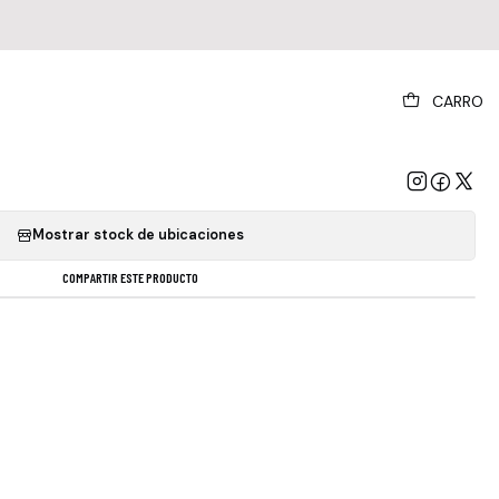
|
CARRO
 Jets - A Billion Heartbeats 2lp
GREGAR AL CARRO
COMPRAR AHORA
Mostrar stock de ubicaciones
COMPARTIR ESTE PRODUCTO