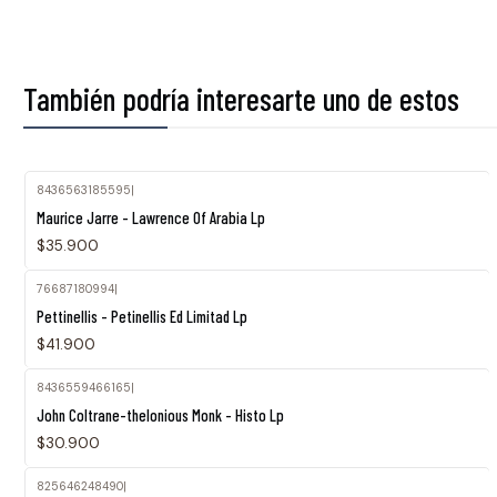
También podría interesarte uno de estos
8436563185595
|
Maurice Jarre - Lawrence Of Arabia Lp
$35.900
76687180994
|
Pettinellis - Petinellis Ed Limitad Lp
$41.900
8436559466165
|
John Coltrane-thelonious Monk - Histo Lp
$30.900
825646248490
|