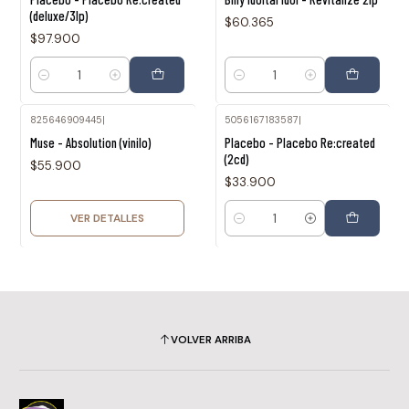
(deluxe/3lp)
$60.365
$97.900
Cantidad
Cantidad
825646909445
|
5056167183587
|
Agotado
Muse - Absolution (vinilo)
Placebo - Placebo Re:created
(2cd)
$55.900
$33.900
VER DETALLES
Cantidad
VOLVER ARRIBA