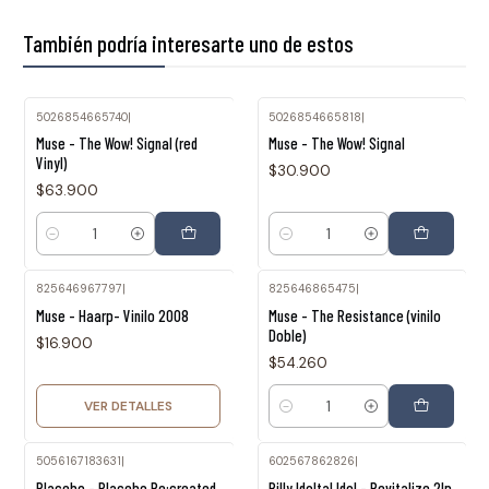
También podría interesarte uno de estos
5026854665740
|
5026854665818
|
Muse - The Wow! Signal (red
Muse - The Wow! Signal
Vinyl)
$30.900
$63.900
Cantidad
Cantidad
825646967797
|
825646865475
|
Agotado
Muse - Haarp- Vinilo 2008
Muse - The Resistance (vinilo
Doble)
$16.900
$54.260
VER DETALLES
Cantidad
5056167183631
|
602567862826
|
Placebo - Placebo Re:created
Billy Idoltal Idol - Revitalize 2lp