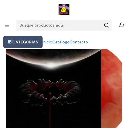
Este es el texto del slide
Leer más
Inicio
Muse - The Wow! Signal (galaxy Marble Red & Gray Vinyl)
CATEGORÍAS
Inicio
Catálogo
Contacto