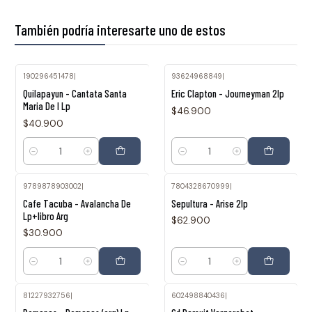
También podría interesarte uno de estos
190296451478
|
93624968849
|
Quilapayun - Cantata Santa
Eric Clapton - Journeyman 2lp
Maria De I Lp
$46.900
$40.900
Cantidad
Cantidad
9789878903002
|
7804328670999
|
Cafe Tacuba - Avalancha De
Sepultura - Arise 2lp
Lp+libro Arg
$62.900
$30.900
Cantidad
Cantidad
81227932756
|
602498840436
|