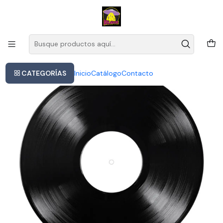
Este es el texto del slide
Leer más
Inicio
Mon Laferte - 1940 Carmen Lp
CATEGORÍAS
Inicio
Catálogo
Contacto