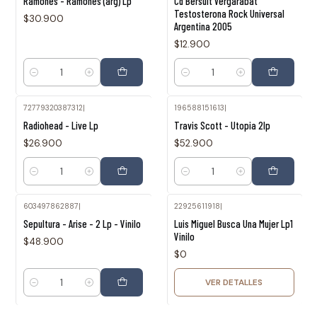
Ramones - Ramones (arg) Lp
Cd Bersuit Vergarabat
Testosterona Rock Universal
$30.900
Argentina 2005
$12.900
Cantidad
Cantidad
72779320387312
|
196588151613
|
Radiohead - Live Lp
Travis Scott - Utopia 2lp
$26.900
$52.900
Cantidad
Cantidad
603497862887
|
22925611918
|
Agotado
Sepultura - Arise - 2 Lp - Vinilo
Luis Miguel Busca Una Mujer Lp1
Vinilo
$48.900
$0
VER DETALLES
Cantidad