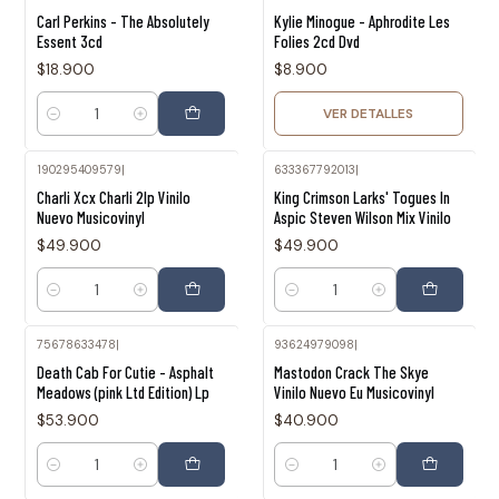
Agotado
Carl Perkins - The Absolutely
Kylie Minogue - Aphrodite Les
Essent 3cd
Folies 2cd Dvd
$18.900
$8.900
VER DETALLES
Cantidad
190295409579
|
633367792013
|
Charli Xcx Charli 2lp Vinilo
King Crimson Larks' Togues In
Nuevo Musicovinyl
Aspic Steven Wilson Mix Vinilo
$49.900
$49.900
Cantidad
Cantidad
75678633478
|
93624979098
|
Death Cab For Cutie - Asphalt
Mastodon Crack The Skye
Meadows (pink Ltd Edition) Lp
Vinilo Nuevo Eu Musicovinyl
$53.900
$40.900
Cantidad
Cantidad