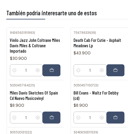
También podría interesarte uno de estos
8436563181863
|
75678633638
|
Vinilo Jazz John Coltrane Miles
Death Cab For Cutie - Asphalt
Davis Miles & Coltrane
Meadows Lp
Importado
$43.900
$30.900
Cantidad
Cantidad
5050457164225
|
5050457150723
|
Miles Davis Sketches Of Spain
Bill Evans - Waltz For Debby
Cd Nuevo Musicovinyl
(cd)
$8.900
$8.900
Cantidad
Cantidad
805520131322
|
9340650011539
|