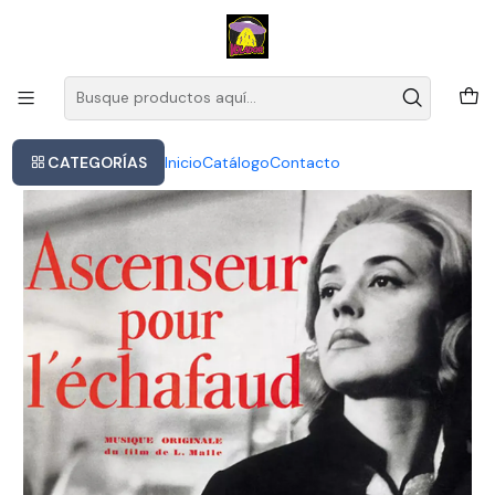
Este es el texto del slide
Leer más
Inicio
Miles Davis - Ascenseur Pour L Echafa Lp
CATEGORÍAS
Inicio
Catálogo
Contacto