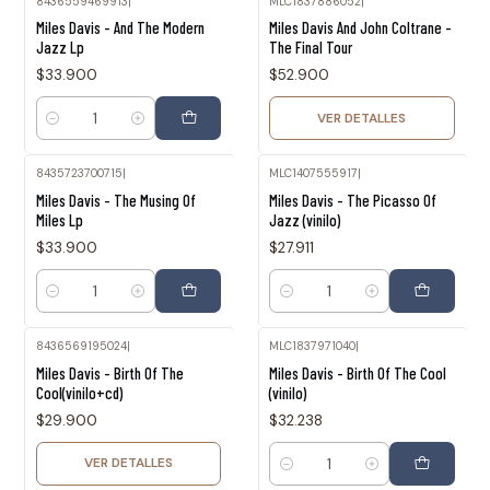
8436559469913
|
MLC1837886052
|
Agotado
Miles Davis - And The Modern
Miles Davis And John Coltrane -
Jazz Lp
The Final Tour
$33.900
$52.900
VER DETALLES
Cantidad
8435723700715
|
MLC1407555917
|
Miles Davis - The Musing Of
Miles Davis - The Picasso Of
Miles Lp
Jazz (vinilo)
$33.900
$27.911
Cantidad
Cantidad
8436569195024
|
MLC1837971040
|
Agotado
Miles Davis - Birth Of The
Miles Davis - Birth Of The Cool
Cool(vinilo+cd)
(vinilo)
$29.900
$32.238
VER DETALLES
Cantidad