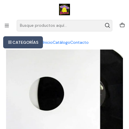
Este es el texto del slide
Leer más
Inicio
Miles Davis - And The Modern Jazz (vinilo)
CATEGORÍAS
Inicio
Catálogo
Contacto