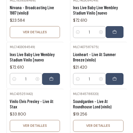
MLC1838006486
|
MLC1403094549
|
Agotado
Nirvana - Broadcasting Live
Inxs Live Baby Live Wembley
1987 (vinilo)l
Stadium Vinilo [nuevo
$23.584
$72.610
VER DETALLES
Cantidad
MLC1403094549
|
MLC1407587675
|
Inxs Live Baby Live Wembley
Lionheart - Live At Summer
Stadium Vinilo [nuevo
Breeze (vinilo)
$72.610
$21.420
Cantidad
Cantidad
MLC435251442
|
MLC1845788320
|
Agotado
Agotado
Vinilo Elvis Presley - Live At
Soundgarden - Live At
Stax
Roundhouse Lond (vinilo)
$33.800
$19.256
VER DETALLES
VER DETALLES