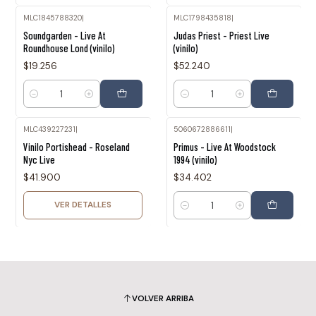
MLC1845788320
|
MLC1798435818
|
Soundgarden - Live At
Judas Priest - Priest Live
Roundhouse Lond (vinilo)
(vinilo)
$19.256
$52.240
Cantidad
Cantidad
MLC439227231
|
5060672886611
|
Agotado
Vinilo Portishead - Roseland
Primus - Live At Woodstock
Nyc Live
1994 (vinilo)
$41.900
$34.402
VER DETALLES
Cantidad
VOLVER ARRIBA