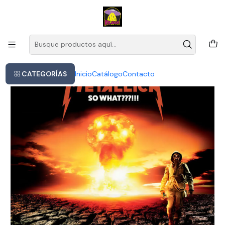
Este es el texto del slide
Leer más
Inicio
Metallica - So What - Live Broadcast (vinilo)
CATEGORÍAS
Inicio
Catálogo
Contacto