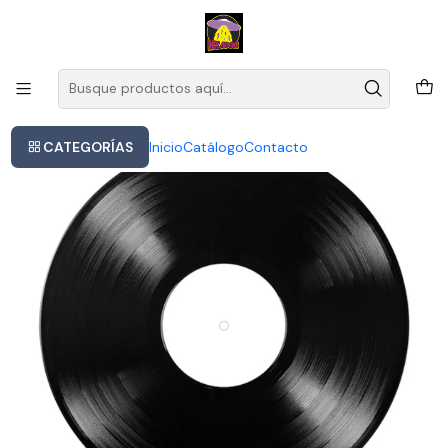
Este es el texto del slide
Leer más
Inicio
Max Richter - The Blue Notebooks
CATEGORÍAS
Inicio
Catálogo
Contacto