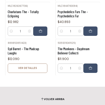
MLC1826367706
|
MLC1844783094
|
Charlatans The - Totally
Psychedelics Furs The -
Eclipsing
Psychedelics Fur
$12.982
$40.893
Cantidad
Cantidad
889853851423
|
5051011041525
|
Agotado
Syd Barret - The Madcap
The Monkees - Daydream
Laughs
Believer Collecti
$12.090
$11.900
VER DETALLES
Cantidad
VOLVER ARRIBA