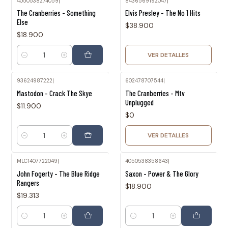
4050538274059
|
8436569192047
|
Agotado
The Cranberries - Something
Elvis Presley - The No 1 Hits
Else
$38.900
$18.900
VER DETALLES
Cantidad
93624987222
|
602478707544
|
Agotado
Mastodon - Crack The Skye
The Cranberries - Mtv
Unplugged
$11.900
$0
VER DETALLES
Cantidad
MLC1407722049
|
4050538358643
|
John Fogerty - The Blue Ridge
Saxon - Power & The Glory
Rangers
$18.900
$19.313
Cantidad
Cantidad