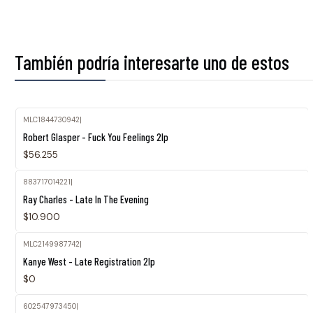
También podría interesarte uno de estos
MLC1844730942
|
Robert Glasper - Fuck You Feelings 2lp
$56.255
883717014221
|
Ray Charles - Late In The Evening
$10.900
MLC2149987742
|
Agotado
Kanye West - Late Registration 2lp
$0
602547973450
|