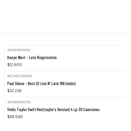
602498824016
|
Kanye West - Late Registration
$12.900
MLC1407533055
|
Paul Simon - Best Of Live N' Late 198 (vinilo)
$32.238
602438633258
|
Vinilo Taylor Swift Red (taylor's Version) 4 Lp 30 Canciones
$88.596