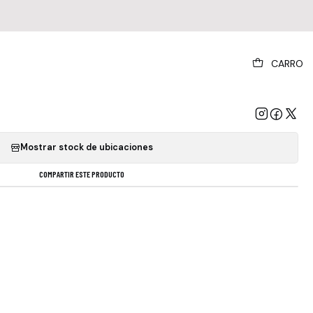
|
CARRO
 Ronson - Late Night Feelings
GREGAR AL CARRO
COMPRAR AHORA
Mostrar stock de ubicaciones
COMPARTIR ESTE PRODUCTO