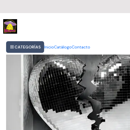
Inicio
Mark Ronson - Late Night Feelings
CATEGORÍAS
Inicio
Catálogo
Contacto