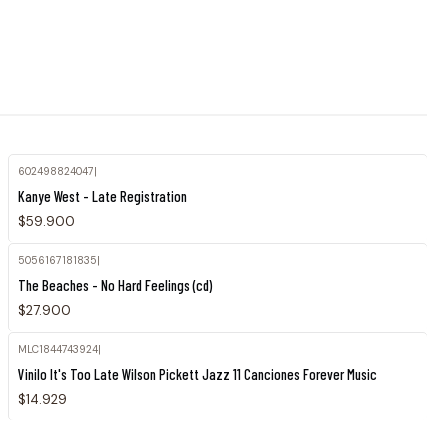
602498824047
|
Kanye West - Late Registration
$59.900
5056167181835
|
The Beaches - No Hard Feelings (cd)
$27.900
MLC1844743924
|
Vinilo It's Too Late Wilson Pickett Jazz 11 Canciones Forever Music
$14.929