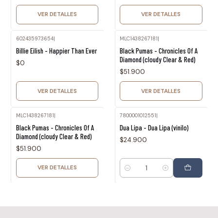
VER DETALLES
VER DETALLES
602435973654
|
MLC1438267181
|
Agotado
Agotado
Billie Eilish - Happier Than Ever
Black Pumas - Chronicles Of A
Diamond (cloudy Clear & Red)
$0
$51.900
VER DETALLES
VER DETALLES
MLC1438267181
|
7800001012551
|
Agotado
Black Pumas - Chronicles Of A
Dua Lipa - Dua Lipa (vinilo)
Diamond (cloudy Clear & Red)
$24.900
$51.900
VER DETALLES
Cantidad