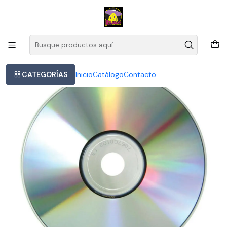
Este es el texto del slide
Leer más
Inicio
Manowar - Louder Than Hell
CATEGORÍAS
Inicio
Catálogo
Contacto