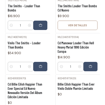
5021732374356
|
MLC2465887988
|
Agotado
The Smiths - Louder Than
The Smiths Louder Than Bombs
Bombs
Cd Nuevo
$16.900
$9.900
VER DETALLES
Cantidad
MLC1400748215
|
MLC2465975594
|
Vinilo The Smiths - Louder
Cd Manowar Louder Than Hell
Than Bombs
Heavy Metal 1996 Edición
Europa
$54.900
$14.900
Cantidad
Cantidad
602438303670
|
602435973623
|
Agotado
Agotado
Cd Billie Eilish Happier Than
Billie Eilish Happier Than Ever
Ever Special Ed Nuevo
Vinilo Doble Marrón Limitado
Newaudio Versión Del Álbum
$0
Edición Limitada
$0