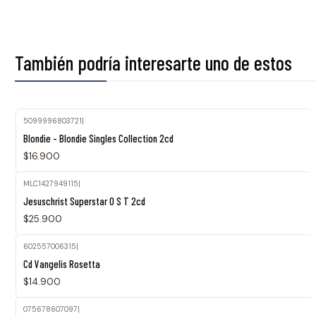
También podría interesarte uno de estos
5099996803721
|
Blondie - Blondie Singles Collection 2cd
$16.900
MLC1427949115
|
Jesuschrist Superstar O S T 2cd
$25.900
602557006315
|
Agotado
Cd Vangelis Rosetta
$14.900
075678607097
|