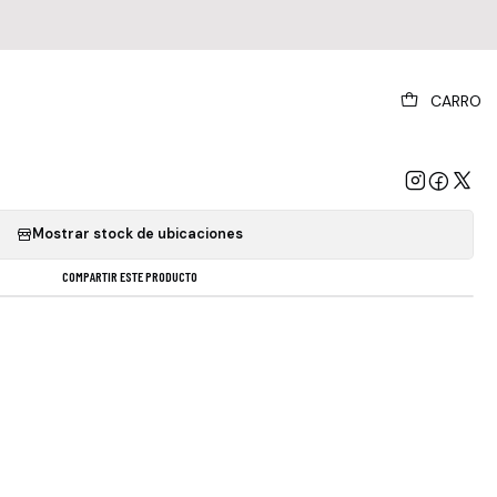
|
CARRO
ynyrd Skynyrd - Family (cd)
GREGAR AL CARRO
COMPRAR AHORA
Mostrar stock de ubicaciones
COMPARTIR ESTE PRODUCTO