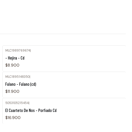
MLC1989769674
|
- Hejira - Cd
$8.900
MLC1895148350
|
Fulano - Fulano (cd)
$11.900
5053105215454
|
El Cuarteto De Nos - Porfiado Cd
$16.900