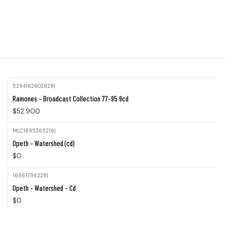
5294162602829
|
Agotado
Ramones - Broadcast Collection 77-95 9cd
$52.900
MLC1895365216
|
Agotado
Opeth - Watershed (cd)
$0
16861796228
|
Agotado
Opeth - Watershed - Cd
$0