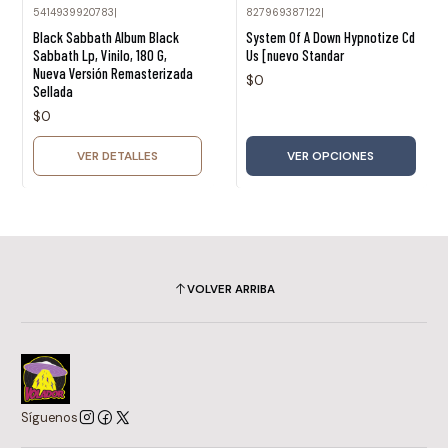
5414939920783
|
827969387122
|
Agotado
Black Sabbath Album Black
System Of A Down Hypnotize Cd
Sabbath Lp, Vinilo, 180 G,
Us [nuevo Standar
Nueva Versión Remasterizada
$0
Sellada
$0
VER DETALLES
VER OPCIONES
VOLVER ARRIBA
Síguenos