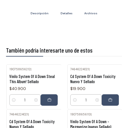
Descripción
Detalles
Archivos
También podría interesarte uno de estos
190758656212
|
74646224021
|
Vinilo System Of A Down Steal
Cd System Of A Down Toxicity
This Album! Sellado
Nuevo Y Sellado
$40.900
$19.900
Cantidad
Cantidad
74646224021
|
190758656113
|
Cd System Of A Down Toxicity
Vinilo System Of A Down -
Nuevo Y Sellado
Mezmerize (nuevo Sellado)