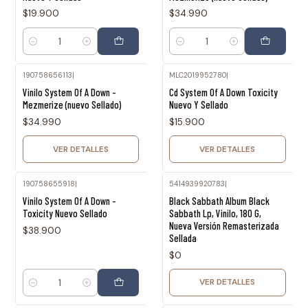
$19.900
$34.990
Cantidad
Cantidad
190758656113
|
MLC2019952780
|
Agotado
Agotado
Vinilo System Of A Down -
Cd System Of A Down Toxicity
Mezmerize (nuevo Sellado)
Nuevo Y Sellado
$34.990
$15.900
VER DETALLES
VER DETALLES
190758655918
|
5414939920783
|
Agotado
Vinilo System Of A Down -
Black Sabbath Album Black
Toxicity Nuevo Sellado
Sabbath Lp, Vinilo, 180 G,
Nueva Versión Remasterizada
$38.900
Sellada
$0
VER DETALLES
Cantidad