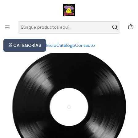
Este es el texto del slide
Leer más
Inicio
Lp System Of A Down - System Of A Down (1998) Versión De Álbum
Estándar De Importación Sellada
CATEGORÍAS
Inicio
Catálogo
Contacto