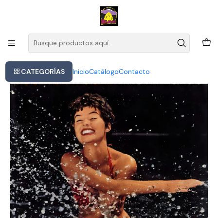
Este es el texto del slide
Leer más
Inicio
Los Rodriguez - Hasta Luego 2lp Cd
CATEGORÍAS
Inicio
Catálogo
Contacto