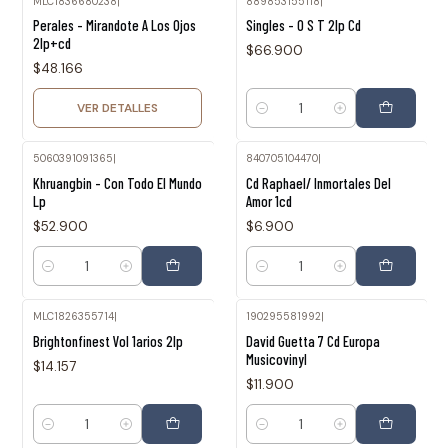
MLC1836680238
|
889853155118
|
Agotado
Perales - Mirandote A Los Ojos
Singles - O S T 2lp Cd
2lp+cd
$66.900
$48.166
VER DETALLES
Cantidad
5060391091365
|
840705104470
|
Khruangbin - Con Todo El Mundo
Cd Raphael/ Inmortales Del
Lp
Amor 1cd
$52.900
$6.900
Cantidad
Cantidad
MLC1826355714
|
190295581992
|
Brightonfinest Vol 1arios 2lp
David Guetta 7 Cd Europa
Musicovinyl
$14.157
$11.900
Cantidad
Cantidad