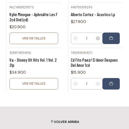
MLC1408828571
|
840705109291
|
Agotado
Kylie Minogue - Aphrodite Les F
Alberto Cortez - Acustico Lp
2cd Dvd (cd)
$27.900
$20.900
VER DETALLES
Cantidad
50087485986
|
745099041427
|
Agotado
Va - Disney Ult Hits Vol. 1 Vol. 2
Cd Fito Paez/ El Amor Despues
2lp
Del Amor 1cd
$34.900
$15.900
VER DETALLES
Cantidad
VOLVER ARRIBA