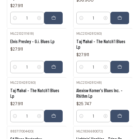
$56.900
$27.911
Cantidad
Cantidad
MLC2132111618
|
MLC2134281260
|
Elvis Presley - G.i. Blues Lp
Taj Mahal - The Natch'l Blues
Lp
$27.911
$27.911
Cantidad
Cantidad
MLC2134281260
|
MLC2134281248
|
Taj Mahal - The Natch'l Blues
Alexisw Korner's Blues Inc. -
Lp
Rhithm Lp
$27.911
$25.747
Cantidad
Cantidad
883717004420
|
MLC1836680072
|