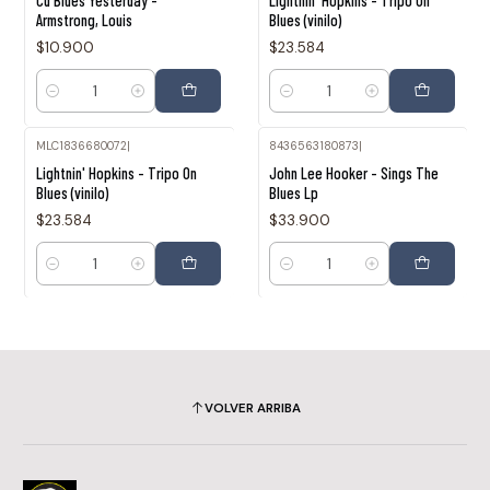
Cd Blues Yesterday -
Lightnin' Hopkins - Tripo On
Armstrong, Louis
Blues (vinilo)
$10.900
$23.584
Cantidad
Cantidad
MLC1836680072
|
8436563180873
|
Lightnin' Hopkins - Tripo On
John Lee Hooker - Sings The
Blues (vinilo)
Blues Lp
$23.584
$33.900
Cantidad
Cantidad
VOLVER ARRIBA