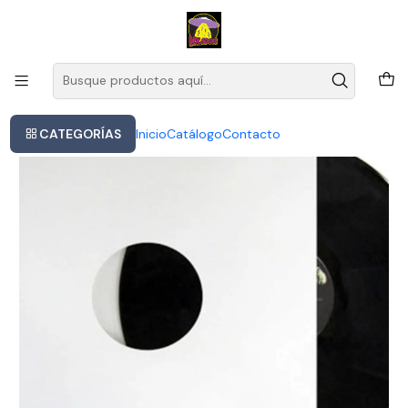
Este es el texto del slide
Leer más
Inicio
Koko Taylor - Blues Master Collecti 2lp
CATEGORÍAS
Inicio
Catálogo
Contacto