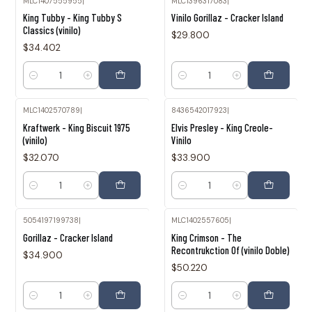
MLC1407555955
|
MLC1396317083
|
King Tubby - King Tubby S
Vinilo Gorillaz - Cracker Island
Classics (vinilo)
$29.800
$34.402
Cantidad
Cantidad
MLC1402570789
|
8436542017923
|
Kraftwerk - King Biscuit 1975
Elvis Presley - King Creole-
(vinilo)
Vinilo
$32.070
$33.900
Cantidad
Cantidad
5054197199738
|
MLC1402557605
|
Gorillaz - Cracker Island
King Crimson - The
Recontrukction Of (vinilo Doble)
$34.900
$50.220
Cantidad
Cantidad