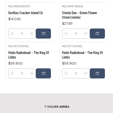
MLC1405495557
|
MLC1844718026
|
Gorillaz Cracker Island Cd
Steely Dan - Green Flower
Street (vinilo)
$14.042
$27.911
Cantidad
Cantidad
MLC1577241742
|
MLC1577241742
|
Vinilo Radiohead - The King Of
Vinilo Radiohead - The King Of
Limbs
Limbs
$59.900
$59.900
Cantidad
Cantidad
VOLVER ARRIBA